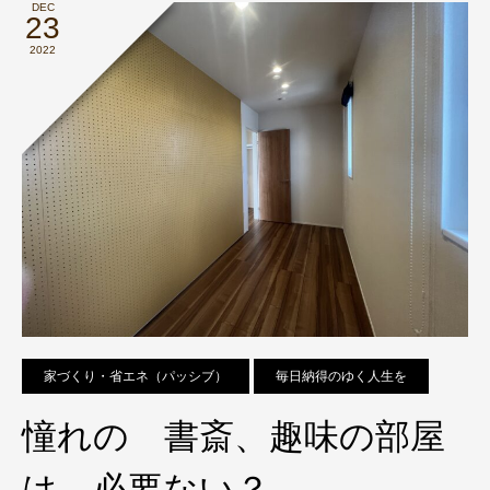
DEC
23
2022
家づくり・省エネ（パッシブ）
毎日納得のゆく人生を
憧れの 書斎、趣味の部屋
は、必要ない？