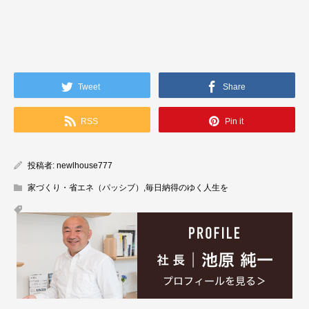
Tweet
Share
RSS
Pin it
投稿者:
newlhouse777
家づくり・省エネ（パッシブ）
,
毎日納得のゆく人生を