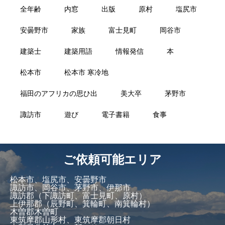
全年齢
内窓
出版
原村
塩尻市
安曇野市
家族
富士見町
岡谷市
建築士
建築用語
情報発信
本
松本市
松本市 寒冷地
福田のアフリカの思ひ出
美大卒
茅野市
諏訪市
遊び
電子書籍
食事
ご依頼可能エリア
松本市、塩尻市、安曇野市
諏訪市、岡谷市、茅野市、伊那市
諏訪郡（下諏訪町、富士見町、原村）
上伊那郡（辰野町、箕輪町、南箕輪村）
木曽郡木曽町
東筑摩郡山形村、東筑摩郡朝日村