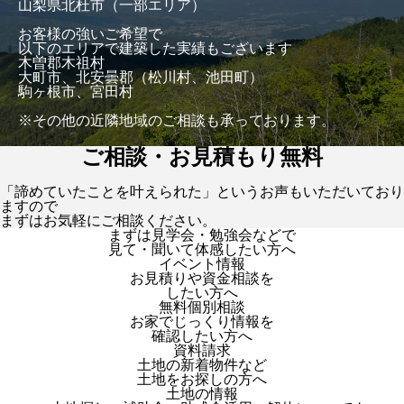
山梨県北杜市（一部エリア）
お客様の強いご希望で
以下のエリアで建築した実績もございます
木曽郡木祖村
大町市、北安曇郡（松川村、池田町）
駒ヶ根市、宮田村
※その他の近隣地域のご相談も承っております。
ご相談・お見積もり無料
「諦めていたことを叶えられた」というお声もいただいており
ますので
まずはお気軽にご相談ください。
まずは見学会・勉強会などで
見て・聞いて体感したい方へ
イベント情報
お見積りや資金相談を
したい方へ
無料個別相談
お家でじっくり情報を
確認したい方へ
資料請求
土地の新着物件など
土地をお探しの方へ
土地の情報