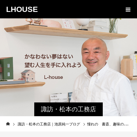
LHOUSE
諏訪・松本の工務店
の社長ブログ｜家族
諏訪・松本の工務店｜池原純一ブログ
憧れの 書斎、趣味の部屋は、必要ない？
物語８４３