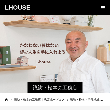
LHOUSE
諏訪・松本の工務店
の社長ブログ｜家族
諏訪・松本の工務店｜池原純一ブログ
諏訪・松本・伊那地域の工務店 フルハーネス安全対策へ
物語８４３