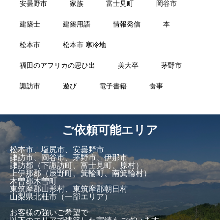
安曇野市
家族
富士見町
岡谷市
建築士
建築用語
情報発信
本
松本市
松本市 寒冷地
福田のアフリカの思ひ出
美大卒
茅野市
諏訪市
遊び
電子書籍
食事
ご依頼可能エリア
松本市、塩尻市、安曇野市
諏訪市、岡谷市、茅野市、伊那市
諏訪郡（下諏訪町、富士見町、原村）
上伊那郡（辰野町、箕輪町、南箕輪村）
木曽郡木曽町
東筑摩郡山形村、東筑摩郡朝日村
山梨県北杜市（一部エリア）
お客様の強いご希望で