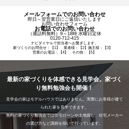
メールフォームでのお問い合わせ
即日～翌営業日にご返信いたします
お問い合わせフォーム
お電話でのお問い合わせ
（通話料無料）9～18時 水曜日定休
0120-712-415
ナビダイヤルで担当者へお繋ぎします。
家づくりのお問合せ：【1】 業者様：【2】施主様：【3】
営業のお電話：【4】 その他：【5】
最新の家づくりを体感できる見学会。家づく
り無料勉強会も開催！
見学会の家はモデルハウスではありません。実際にお客様が建て
られた家を見学できます。
無料の家づくり勉強会では住宅ローンや土地探し、住宅メーカー
の選び方など講師を招いて行っています。