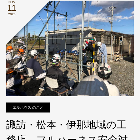
NOV
11
2020
エルハウス のこと
諏訪・松本・伊那地域の工
務店 フルハーネス安全対