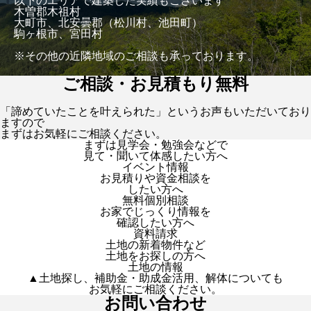
以下のエリアで建築した実績もございます
木曽郡木祖村
大町市、北安曇郡（松川村、池田町）
駒ヶ根市、宮田村
※その他の近隣地域のご相談も承っております。
ご相談・お見積もり無料
「諦めていたことを叶えられた」というお声もいただいており
ますので
まずはお気軽にご相談ください。
まずは見学会・勉強会などで
見て・聞いて体感したい方へ
イベント情報
お見積りや資金相談を
したい方へ
無料個別相談
お家でじっくり情報を
確認したい方へ
資料請求
土地の新着物件など
土地をお探しの方へ
土地の情報
▲土地探し、補助金・助成金活用、解体についても
お気軽にご相談ください。
お問い合わせ