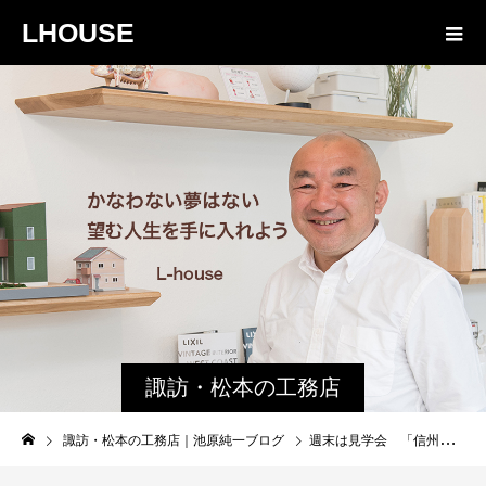
LHOUSE
諏訪・松本の工務店
の社長ブログ｜家族
諏訪・松本の工務店｜池原純一ブログ
週末は見学会 「信州和牛プレゼント」
物語８４３