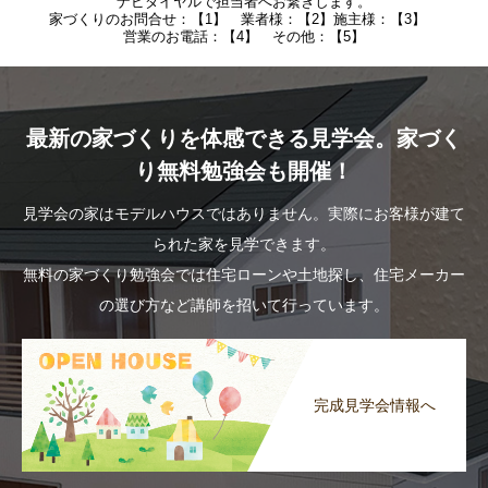
ナビダイヤルで担当者へお繋ぎします。
家づくりのお問合せ：【1】 業者様：【2】施主様：【3】
営業のお電話：【4】 その他：【5】
最新の家づくりを体感できる見学会。家づく
り無料勉強会も開催！
見学会の家はモデルハウスではありません。実際にお客様が建て
られた家を見学できます。
無料の家づくり勉強会では住宅ローンや土地探し、住宅メーカー
の選び方など講師を招いて行っています。
完成見学会情報へ