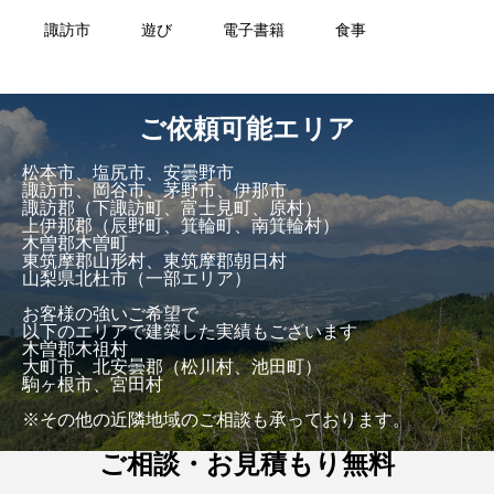
諏訪市
遊び
電子書籍
食事
ご依頼可能エリア
松本市、塩尻市、安曇野市
諏訪市、岡谷市、茅野市、伊那市
諏訪郡（下諏訪町、富士見町、原村）
上伊那郡（辰野町、箕輪町、南箕輪村）
木曽郡木曽町
東筑摩郡山形村、東筑摩郡朝日村
山梨県北杜市（一部エリア）
お客様の強いご希望で
以下のエリアで建築した実績もございます
木曽郡木祖村
大町市、北安曇郡（松川村、池田町）
駒ヶ根市、宮田村
※その他の近隣地域のご相談も承っております。
ご相談・お見積もり無料