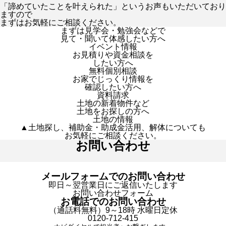
「諦めていたことを叶えられた」というお声もいただいており
ますので
まずはお気軽にご相談ください。
まずは見学会・勉強会などで
見て・聞いて体感したい方へ
イベント情報
お見積りや資金相談を
したい方へ
無料個別相談
お家でじっくり情報を
確認したい方へ
資料請求
土地の新着物件など
土地をお探しの方へ
土地の情報
▲土地探し、補助金・助成金活用、解体についても
お気軽にご相談ください。
お問い合わせ
メールフォームでのお問い合わせ
即日～翌営業日にご返信いたします
お問い合わせフォーム
お電話でのお問い合わせ
（通話料無料）9～18時 水曜日定休
0120-712-415