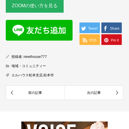
ZOOMの使い方を見る
Tweet
Share
RSS
Pin it
投稿者:
newlhouse777
地域・コミュニティー
エルハウス松本支店
,
松本市