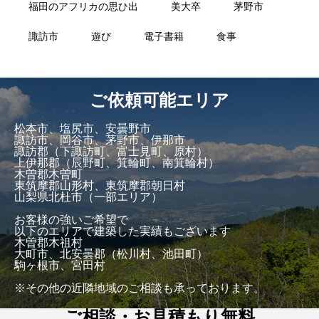
福田のアフリカの思ひ出
美大卒
茅野市
諏訪市
遊び
電子書籍
食事
ご依頼可能エリア
松本市、塩尻市、安曇野市
諏訪市、岡谷市、茅野市、伊那市
諏訪郡（下諏訪町、富士見町、原村）
上伊那郡（辰野町、箕輪町、南箕輪村）
木曽郡木曽町
東筑摩郡山形村、東筑摩郡朝日村
山梨県北杜市（一部エリア）
お客様の強いご希望で
以下のエリアで建築した実績もございます
木曽郡木祖村
大町市、北安曇郡（松川村、池田町）
駒ヶ根市、宮田村
※その他の近隣地域のご相談も承っております。
ご相談・お見積もり無料