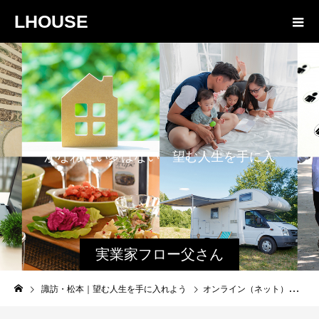
LHOUSE
か
な
わ
な
い
夢
は
な
い
望
む
人
生
を
手
に
入
れ
よ
う
実業家フロー父さん
と娘のファミログ
諏訪・松本｜望む人生を手に入れよう
オンライン（ネット）申請の注意点｜１０万円特別定額給付金