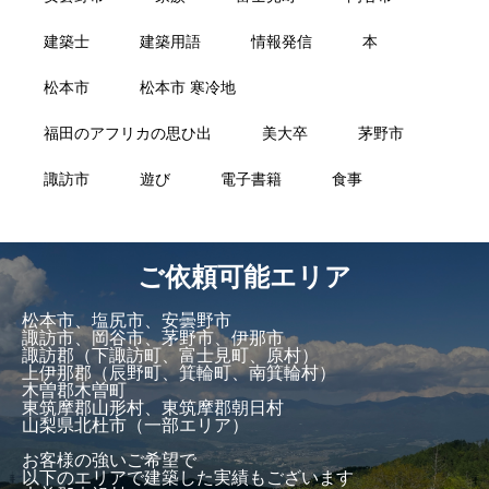
建築士
建築用語
情報発信
本
松本市
松本市 寒冷地
福田のアフリカの思ひ出
美大卒
茅野市
諏訪市
遊び
電子書籍
食事
ご依頼可能エリア
松本市、塩尻市、安曇野市
諏訪市、岡谷市、茅野市、伊那市
諏訪郡（下諏訪町、富士見町、原村）
上伊那郡（辰野町、箕輪町、南箕輪村）
木曽郡木曽町
東筑摩郡山形村、東筑摩郡朝日村
山梨県北杜市（一部エリア）
お客様の強いご希望で
以下のエリアで建築した実績もございます