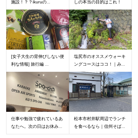
施設！？？ikuruの...
しの本当の目的はこれ！
[女子大生の背伸びしない便
塩尻市のオススメウォーキ
利な情報] 旅行編 ...
ングコースはココ！｜み...
仕事や勉強で疲れているあ
松本市村井駅周辺でランチ
なたへ。次の日はお休み...
を食べるなら｜信州そば...