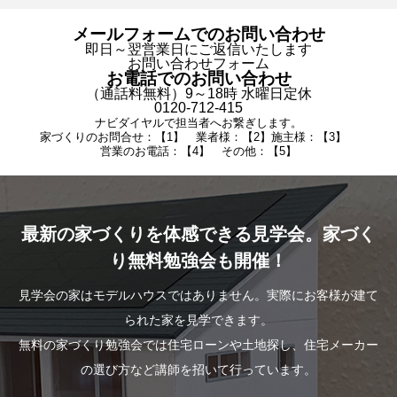
メールフォームでのお問い合わせ
即日～翌営業日にご返信いたします
お問い合わせフォーム
お電話でのお問い合わせ
（通話料無料）9～18時 水曜日定休
0120-712-415
ナビダイヤルで担当者へお繋ぎします。
家づくりのお問合せ：【1】 業者様：【2】施主様：【3】
営業のお電話：【4】 その他：【5】
最新の家づくりを体感できる見学会。家づく
り無料勉強会も開催！
見学会の家はモデルハウスではありません。実際にお客様が建て
られた家を見学できます。
無料の家づくり勉強会では住宅ローンや土地探し、住宅メーカー
の選び方など講師を招いて行っています。