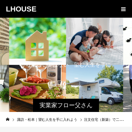
LHOUSE
か
な
わ
な
い
夢
は
な
い
望
む
人
生
を
手
に
入
れ
よ
う
実業家フロー父さん
と娘のファミログ
諏訪・松本｜望む人生を手に入れよう
注文住宅（新築）で二世帯住宅が復活の予感｜諏訪・松本などの地方都市にて