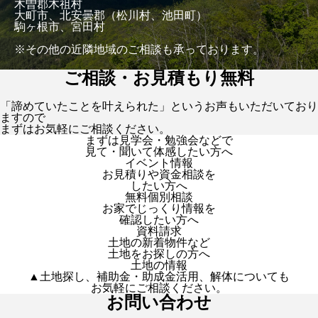
木曽郡木祖村
大町市、北安曇郡（松川村、池田町）
駒ヶ根市、宮田村
※その他の近隣地域のご相談も承っております。
ご相談・お見積もり無料
「諦めていたことを叶えられた」というお声もいただいており
ますので
まずはお気軽にご相談ください。
まずは見学会・勉強会などで
見て・聞いて体感したい方へ
イベント情報
お見積りや資金相談を
したい方へ
無料個別相談
お家でじっくり情報を
確認したい方へ
資料請求
土地の新着物件など
土地をお探しの方へ
土地の情報
▲土地探し、補助金・助成金活用、解体についても
お気軽にご相談ください。
お問い合わせ