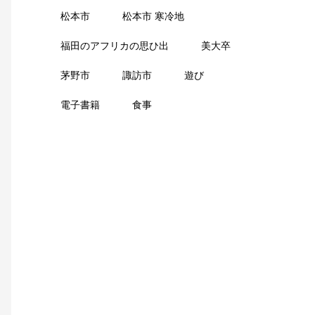
松本市
松本市 寒冷地
福田のアフリカの思ひ出
美大卒
茅野市
諏訪市
遊び
電子書籍
食事