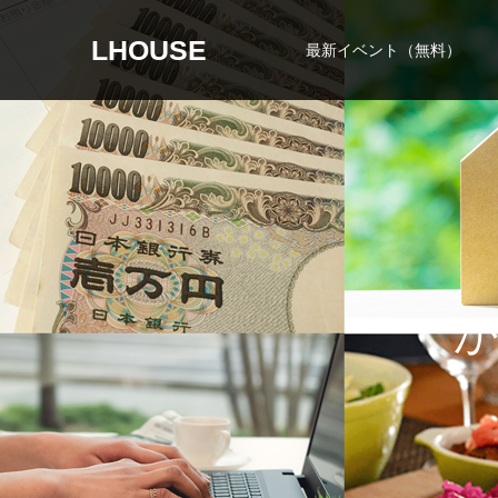
LHOUSE
最新イベント（無料）
か
な
わ