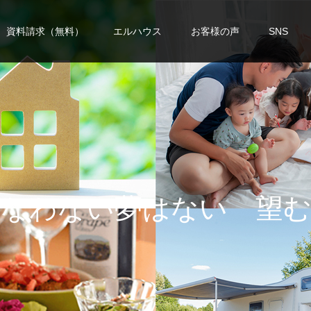
資料請求（無料）
エルハウス
お客様の声
SNS
な
い
夢
は
な
い
望
む
人
生