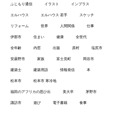
ふじもり通信
イラスト
インプラス
エルハウス
エルハウス 若手
スケッチ
リフォーム
世界
人間関係
仕事
伊那市
住まい
健康
全世代
全年齢
内窓
出版
原村
塩尻市
安曇野市
家族
富士見町
岡谷市
建築士
建築用語
情報発信
本
松本市
松本市 寒冷地
福田のアフリカの思ひ出
美大卒
茅野市
諏訪市
遊び
電子書籍
食事