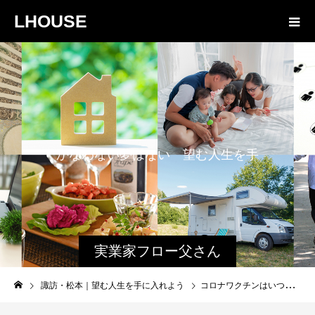
LHOUSE
か
な
わ
な
い
夢
は
な
い
望
む
人
生
を
手
に
入
れ
よ
う
実業家フロー父さん
と娘のファミログ
諏訪・松本｜望む人生を手に入れよう
コロナワクチンはいつから？どこで？｜自己負担は？