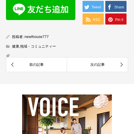
Tweet
Share
RSS
Pin it
投稿者:
newlhouse777
健康
,
地域・コミュニティー