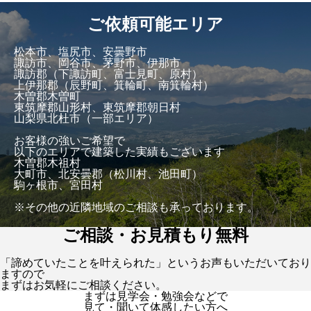
ご依頼可能エリア
松本市、塩尻市、安曇野市
諏訪市、岡谷市、茅野市、伊那市
諏訪郡（下諏訪町、富士見町、原村）
上伊那郡（辰野町、箕輪町、南箕輪村）
木曽郡木曽町
東筑摩郡山形村、東筑摩郡朝日村
山梨県北杜市（一部エリア）
お客様の強いご希望で
以下のエリアで建築した実績もございます
木曽郡木祖村
大町市、北安曇郡（松川村、池田町）
駒ヶ根市、宮田村
※その他の近隣地域のご相談も承っております。
ご相談・お見積もり無料
「諦めていたことを叶えられた」というお声もいただいており
ますので
まずはお気軽にご相談ください。
まずは見学会・勉強会などで
見て・聞いて体感したい方へ