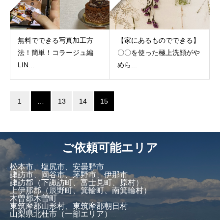
無料でできる写真加工方
【家にあるものでできる】
法！簡単！コラージュ編
〇〇を使った極上洗顔がや
LIN...
めら...
1
…
13
14
15
ご依頼可能エリア
松本市、塩尻市、安曇野市
諏訪市、岡谷市、茅野市、伊那市
諏訪郡（下諏訪町、富士見町、原村）
上伊那郡（辰野町、箕輪町、南箕輪村）
木曽郡木曽町
東筑摩郡山形村、東筑摩郡朝日村
山梨県北杜市（一部エリア）