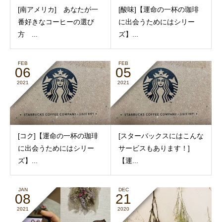
[南アメリカ] あなたが一
[酸味]【運命の一杯の珈琲
番好きなコーヒーの選び
に出会うためにはシリー
方 ...
ズ】...
FEB
FEB
06
05
2021
2021
[コク]【運命の一杯の珈琲
[スターバックスにはこんな
に出会うためにはシリー
サービスもあります！]
ズ】...
【運...
JAN
DEC
08
21
2021
2020