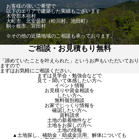
お客様の強いご希望で
以下のエリアで建築した実績もございます
木曽郡木祖村
大町市、北安曇郡（松川村、池田町）
駒ヶ根市、宮田村
※その他の近隣地域のご相談も承っております。
ご相談・お見積もり無料
「諦めていたことを叶えられた」というお声もいただいており
ますので
まずはお気軽にご相談ください。
まずは見学会・勉強会などで
見て・聞いて体感したい方へ
イベント情報
お見積りや資金相談を
したい方へ
無料個別相談
お家でじっくり情報を
確認したい方へ
資料請求
土地の新着物件など
土地をお探しの方へ
土地の情報
▲土地探し、補助金・助成金活用、解体についても