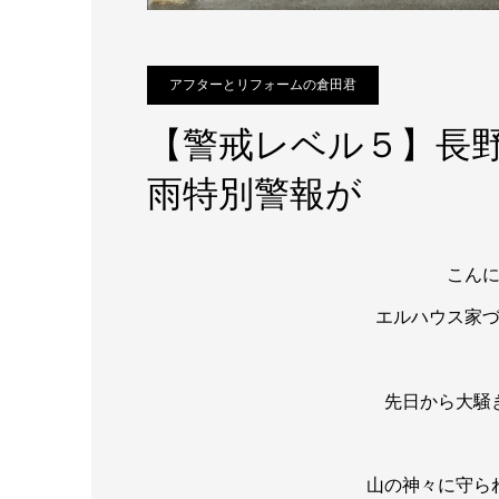
アフターとリフォームの倉田君
【警戒レベル５】長
雨特別警報が
こん
エルハウス家
先日から大騒
山の神々に守ら