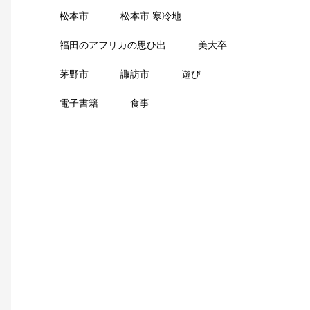
松本市
松本市 寒冷地
福田のアフリカの思ひ出
美大卒
茅野市
諏訪市
遊び
電子書籍
食事