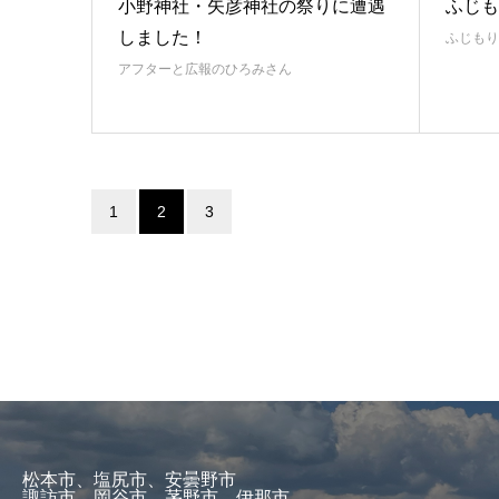
小野神社・矢彦神社の祭りに遭遇
ふじも
しました！
ふじもり
アフターと広報のひろみさん
1
2
3
松本市、塩尻市、安曇野市
諏訪市、岡谷市、茅野市、伊那市