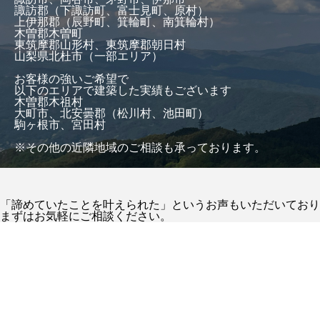
諏訪郡（下諏訪町、富士見町、原村）
上伊那郡（辰野町、箕輪町、南箕輪村）
木曽郡木曽町
東筑摩郡山形村、東筑摩郡朝日村
山梨県北杜市（一部エリア）
お客様の強いご希望で
以下のエリアで建築した実績もございます
木曽郡木祖村
大町市、北安曇郡（松川村、池田町）
駒ヶ根市、宮田村
※その他の近隣地域のご相談も承っております。
「諦めていたことを叶えられた」というお声もいただいており
まずはお気軽にご相談ください。