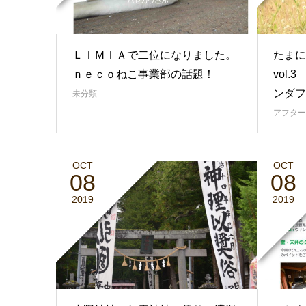
ＬＩＭＩＡで二位になりました。
たまに
ｎｅｃｏねこ事業部の話題！
vol
ンダフ
未分類
アフター
OCT
OCT
08
08
2019
2019