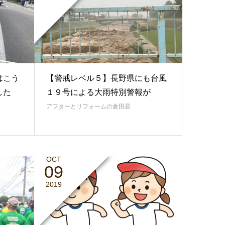
はこう
【警戒レベル５】長野県にも台風
した
１９号による大雨特別警報が
アフターとリフォームの倉田君
OCT
09
2019