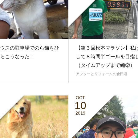
ウスの駐車場でのら猫をひ
【第３回松本マラソン】私
らこうなった！
して８時間半ゴールを目指
（タイムアップまで編②）
アフターとリフォームの倉田君
OCT
10
2019