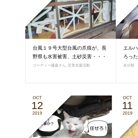
台風１９号大型台風の爪痕が、長
エルハ
野県も水害被害、土砂災害・・・
ろった
コーディー藤森さん
,
災害支援活動
未分類
OCT
OCT
12
11
2019
2019