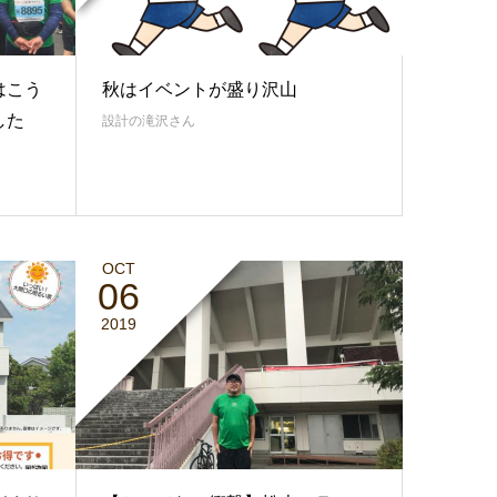
はこう
秋はイベントが盛り沢山
した
設計の滝沢さん
OCT
06
2019