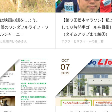
は映画の話をしよう。
【第３回松本マラソン】私
.3 僕のワンダフルライフ・ワ
して８時間半ゴールを目指
ルジャーニー
（タイムアップまで編①）
と広報のひろみさん
アフターとリフォームの倉田君
OCT
07
2019