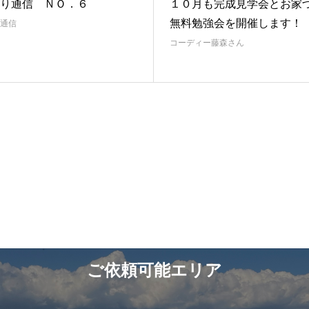
り通信 ＮＯ．６
１０月も完成見学会とお家
無料勉強会を開催します！
通信
コーディー藤森さん
ご依頼可能エリア