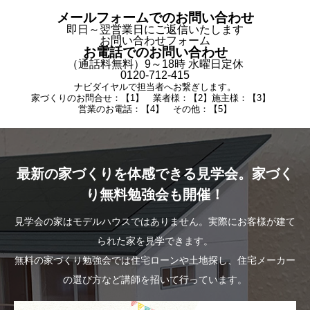
メールフォームでのお問い合わせ
即日～翌営業日にご返信いたします
お問い合わせフォーム
お電話でのお問い合わせ
（通話料無料）9～18時 水曜日定休
0120-712-415
ナビダイヤルで担当者へお繋ぎします。
家づくりのお問合せ：【1】 業者様：【2】施主様：【3】
営業のお電話：【4】 その他：【5】
最新の家づくりを体感できる見学会。家づく
り無料勉強会も開催！
見学会の家はモデルハウスではありません。実際にお客様が建て
られた家を見学できます。
無料の家づくり勉強会では住宅ローンや土地探し、住宅メーカー
の選び方など講師を招いて行っています。