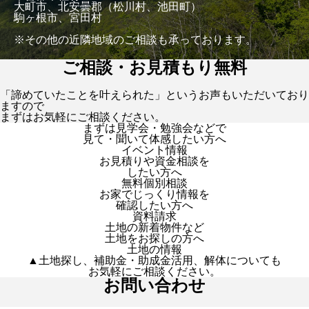
大町市、北安曇郡（松川村、池田町）
駒ヶ根市、宮田村
※その他の近隣地域のご相談も承っております。
ご相談・お見積もり無料
「諦めていたことを叶えられた」というお声もいただいており
ますので
まずはお気軽にご相談ください。
まずは見学会・勉強会などで
見て・聞いて体感したい方へ
イベント情報
お見積りや資金相談を
したい方へ
無料個別相談
お家でじっくり情報を
確認したい方へ
資料請求
土地の新着物件など
土地をお探しの方へ
土地の情報
▲土地探し、補助金・助成金活用、解体についても
お気軽にご相談ください。
お問い合わせ