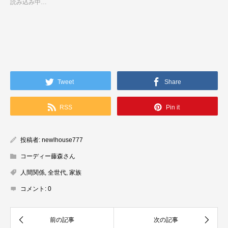
読み込み中…
Tweet
Share
RSS
Pin it
投稿者:
newlhouse777
コーディー藤森さん
人間関係
,
全世代
,
家族
コメント:
0