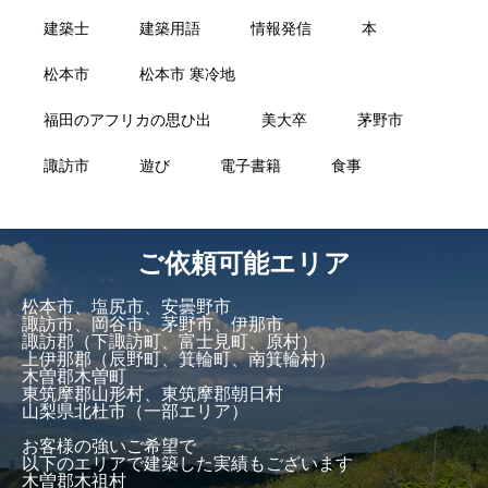
建築士
建築用語
情報発信
本
松本市
松本市 寒冷地
福田のアフリカの思ひ出
美大卒
茅野市
諏訪市
遊び
電子書籍
食事
ご依頼可能エリア
松本市、塩尻市、安曇野市
諏訪市、岡谷市、茅野市、伊那市
諏訪郡（下諏訪町、富士見町、原村）
上伊那郡（辰野町、箕輪町、南箕輪村）
木曽郡木曽町
東筑摩郡山形村、東筑摩郡朝日村
山梨県北杜市（一部エリア）
お客様の強いご希望で
以下のエリアで建築した実績もございます
木曽郡木祖村