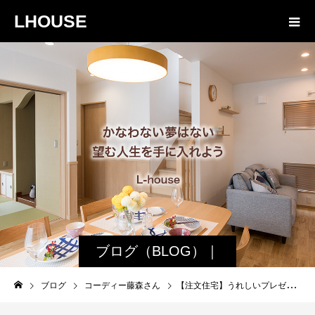
LHOUSE
ブログ（BLOG）｜
諏訪・松本の工務店
ブログ
コーディー藤森さん
【注文住宅】うれしいプレゼントをいただきました！ありがとうございます。
エルハウス