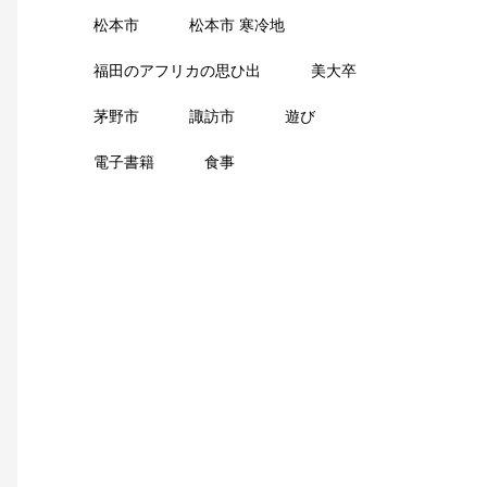
松本市
松本市 寒冷地
福田のアフリカの思ひ出
美大卒
茅野市
諏訪市
遊び
電子書籍
食事