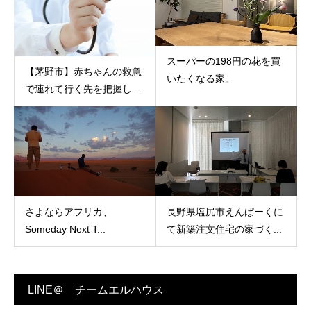
スーパーの198円の花を買
【茅野市】赤ちゃんの救急
いたくなる家。
で連れて行く先を把握し...
さよならアフリカ、
長野県塩尻市えんぱーくに
Someday Next T...
て新築注文住宅の家づく...
LINE＠ チームエルハウス