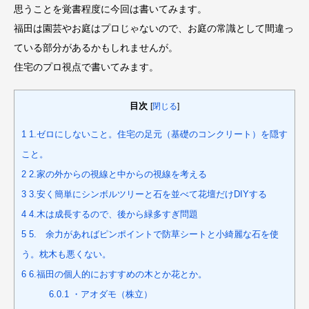
思うことを覚書程度に今回は書いてみます。
福田は園芸やお庭はプロじゃないので、お庭の常識として間違っ
ている部分があるかもしれませんが。
住宅のプロ視点で書いてみます。
目次
[
閉じる
]
1
1.ゼロにしないこと。住宅の足元（基礎のコンクリート）を隠す
こと。
2
2.家の外からの視線と中からの視線を考える
3
3.安く簡単にシンボルツリーと石を並べて花壇だけDIYする
4
4.木は成長するので、後から緑多すぎ問題
5
5. 余力があればピンポイントで防草シートと小綺麗な石を使
う。枕木も悪くない。
6
6.福田の個人的におすすめの木とか花とか。
6.0.1
・アオダモ（株立）