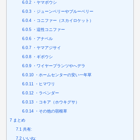
6.0.2
・ヤマボウシ
6.0.3
・ジューンベリーやブルーベリー
6.0.4
・コニファー（スカイロケット）
6.0.5
・這性コニファー
6.0.6
・アナベル
6.0.7
・ヤマアジサイ
6.0.8
・ギボウシ
6.0.9
・ワイヤープランツやへデラ
6.0.10
・ホームセンターの安い一年草
6.0.11
・ヒマワリ
6.0.12
・ラベンダー
6.0.13
・コキア（ホウキグサ）
6.0.14
・その他の宿根草
7
まとめ
7.1
共有:
7.2
いいね: