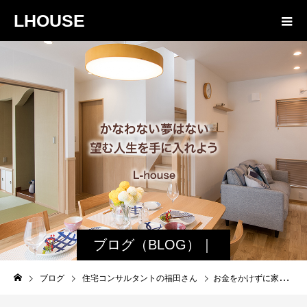
LHOUSE
ブログ（BLOG）｜
諏訪・松本の工務店
ブログ
住宅コンサルタントの福田さん
お金をかけずに家の外観をおしゃれに整える。お庭のDIYなど。
エルハウス