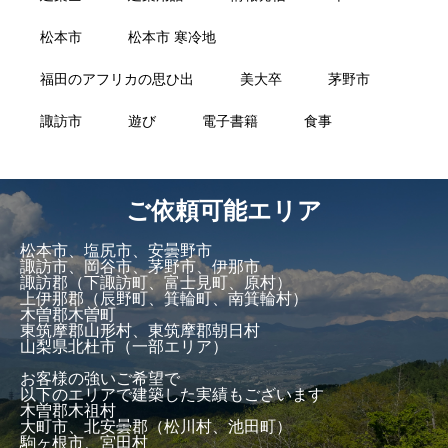
松本市
松本市 寒冷地
福田のアフリカの思ひ出
美大卒
茅野市
諏訪市
遊び
電子書籍
食事
ご依頼可能エリア
松本市、塩尻市、安曇野市
諏訪市、岡谷市、茅野市、伊那市
諏訪郡（下諏訪町、富士見町、原村）
上伊那郡（辰野町、箕輪町、南箕輪村）
木曽郡木曽町
東筑摩郡山形村、東筑摩郡朝日村
山梨県北杜市（一部エリア）
お客様の強いご希望で
以下のエリアで建築した実績もございます
木曽郡木祖村
大町市、北安曇郡（松川村、池田町）
駒ヶ根市、宮田村