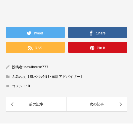
Tweet
Share
RSS
Pin it
投稿者:
newlhouse777
ふみねぇ【風水×片付け×家計アドバイザー】
コメント:
0