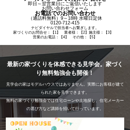
即日～翌営業日にご返信いたします
お問い合わせフォーム
お電話でのお問い合わせ
（通話料無料）9～18時 水曜日定休
0120-712-415
ナビダイヤルで担当者へお繋ぎします。
家づくりのお問合せ：【1】 業者様：【2】施主様：【3】
営業のお電話：【4】 その他：【5】
最新の家づくりを体感できる見学会。家づく
り無料勉強会も開催！
見学会の家はモデルハウスではありません。実際にお客様が建て
られた家を見学できます。
無料の家づくり勉強会では住宅ローンや土地探し、住宅メーカー
の選び方など講師を招いて行っています。