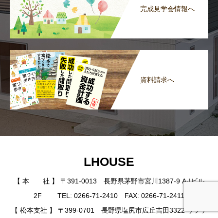
完成見学会情報へ
資料請求へ
LHOUSE
【 本 社 】 〒391-0013 長野県茅野市宮川1387-9 A-Iビル
2F TEL: 0266-71-2410 FAX: 0266-71-2411
【 松本支社 】 〒399-0701 長野県塩尻市広丘吉田3322 リファ
イベント情報
ニュースレター
資料請求
お電話