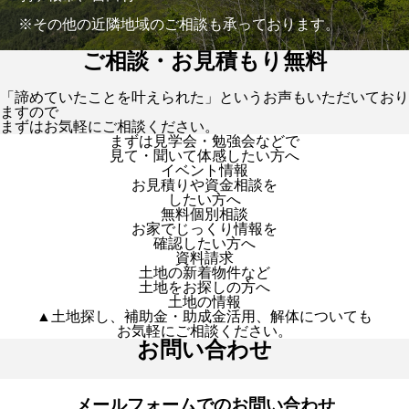
※その他の近隣地域のご相談も承っております。
ご相談・お見積もり無料
「諦めていたことを叶えられた」というお声もいただいており
ますので
まずはお気軽にご相談ください。
まずは見学会・勉強会などで
見て・聞いて体感したい方へ
イベント情報
お見積りや資金相談を
したい方へ
無料個別相談
お家でじっくり情報を
確認したい方へ
資料請求
土地の新着物件など
土地をお探しの方へ
土地の情報
▲土地探し、補助金・助成金活用、解体についても
お気軽にご相談ください。
お問い合わせ
メールフォームでのお問い合わせ