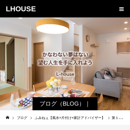
LHOUSE
ブログ（BLOG）｜
諏訪・松本の工務店
ブログ
ふみねぇ【風水×片付け×家計アドバイザー】
第１回キッズアートプロジェクト結果発表
エルハウス