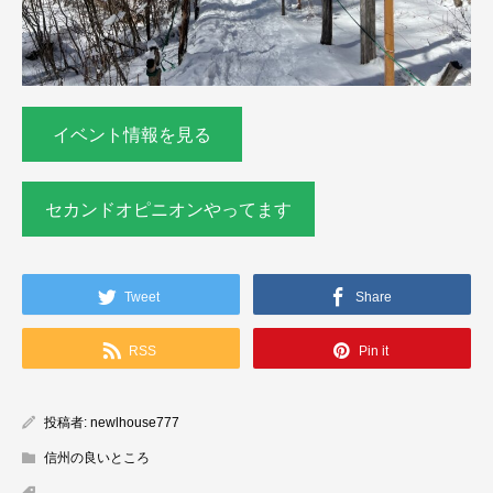
イベント情報を見る
セカンドオピニオンやってます
Tweet
Share
RSS
Pin it
投稿者:
newlhouse777
信州の良いところ