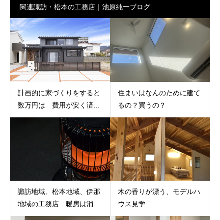
関連諏訪・松本の工務店｜池原純一ブログ
計画的に家づくりをすると
住まいはなんのために建て
数万円は 費用が安く済...
るの？買うの？
諏訪地域、松本地域、伊那
木の香りが漂う、モデルハ
地域の工務店 暖房は消...
ウス見学