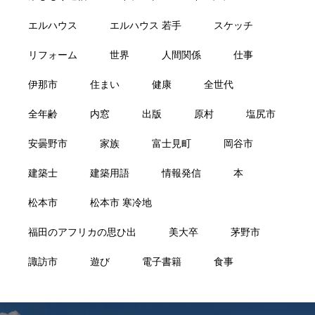
エルハウス
エルハウス 若手
スケッチ
リフォーム
世界
人間関係
仕事
伊那市
住まい
健康
全世代
全年齢
内窓
出版
原村
塩尻市
安曇野市
家族
富士見町
岡谷市
建築士
建築用語
情報発信
本
松本市
松本市 寒冷地
福田のアフリカの思ひ出
美大卒
茅野市
諏訪市
遊び
電子書籍
食事