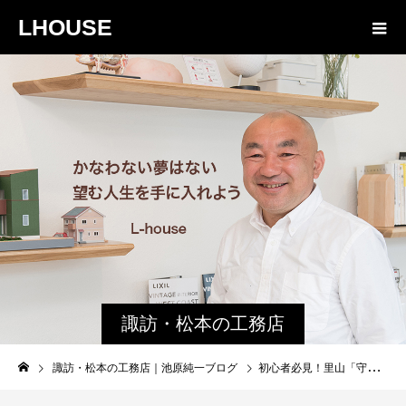
LHOUSE
諏訪・松本の工務店
の社長ブログ｜家族
諏訪・松本の工務店｜池原純一ブログ
初心者必見！里山「守屋山」での雪山装備を地元民が徹底解説
物語８４３