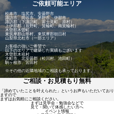
ご依頼可能エリア
松本市、塩尻市、安曇野市
諏訪市、岡谷市、茅野市、伊那市
諏訪郡（下諏訪町、富士見町、原村）
上伊那郡（辰野町、箕輪町、南箕輪村）
木曽郡木曽町
東筑摩郡山形村、東筑摩郡朝日村
山梨県北杜市（一部エリア）
お客様の強いご希望で
以下のエリアで建築した実績もございます
木曽郡木祖村
大町市、北安曇郡（松川村、池田町）
駒ヶ根市、宮田村
※その他の近隣地域のご相談も承っております。
ご相談・お見積もり無料
「諦めていたことを叶えられた」というお声もいただいており
ますので
まずはお気軽にご相談ください。
まずは見学会・勉強会などで
見て・聞いて体感したい方へ
イベント情報