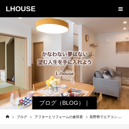
LHOUSE
ブログ（BLOG）｜
諏訪・松本の工務店
ブログ
アフターとリフォームの倉田君
長野県でエアコンを買うなら寒冷地仕様？使い方で標準仕様か寒冷地仕様かが決まります！
エルハウス