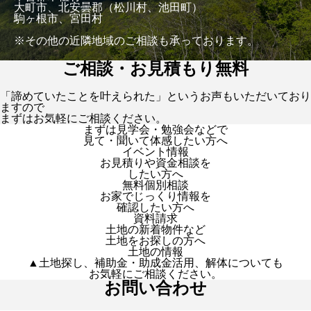
大町市、北安曇郡（松川村、池田町）
駒ヶ根市、宮田村
※その他の近隣地域のご相談も承っております。
ご相談・お見積もり無料
「諦めていたことを叶えられた」というお声もいただいており
ますので
まずはお気軽にご相談ください。
まずは見学会・勉強会などで
見て・聞いて体感したい方へ
イベント情報
お見積りや資金相談を
したい方へ
無料個別相談
お家でじっくり情報を
確認したい方へ
資料請求
土地の新着物件など
土地をお探しの方へ
土地の情報
▲土地探し、補助金・助成金活用、解体についても
お気軽にご相談ください。
お問い合わせ