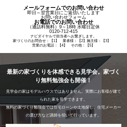
メールフォームでのお問い合わせ
即日～翌営業日にご返信いたします
お問い合わせフォーム
お電話でのお問い合わせ
（通話料無料）9～18時 水曜日定休
0120-712-415
ナビダイヤルで担当者へお繋ぎします。
家づくりのお問合せ：【1】 業者様：【2】施主様：【3】
営業のお電話：【4】 その他：【5】
最新の家づくりを体感できる見学会。家づく
り無料勉強会も開催！
見学会の家はモデルハウスではありません。実際にお客様が建て
られた家を見学できます。
無料の家づくり勉強会では住宅ローンや土地探し、住宅メーカー
の選び方など講師を招いて行っています。