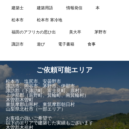
建築士
建築用語
情報発信
本
松本市
松本市 寒冷地
福田のアフリカの思ひ出
美大卒
茅野市
諏訪市
遊び
電子書籍
食事
ご依頼可能エリア
松本市、塩尻市、安曇野市
諏訪市、岡谷市、茅野市、伊那市
諏訪郡（下諏訪町、富士見町、原村）
上伊那郡（辰野町、箕輪町、南箕輪村）
木曽郡木曽町
東筑摩郡山形村、東筑摩郡朝日村
山梨県北杜市（一部エリア）
お客様の強いご希望で
以下のエリアで建築した実績もございます
木曽郡木祖村