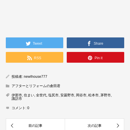
Tweet
Share
RSS
Pin it
投稿者:
newlhouse777
アフターとリフォームの倉田君
伊那市
,
住まい
,
全世代
,
塩尻市
,
安曇野市
,
岡谷市
,
松本市
,
茅野市
,
諏訪市
コメント:
0