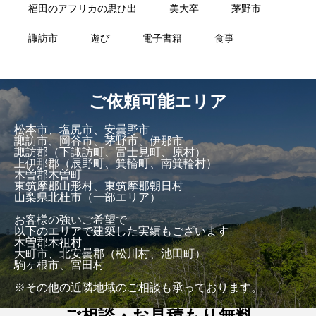
福田のアフリカの思ひ出
美大卒
茅野市
諏訪市
遊び
電子書籍
食事
ご依頼可能エリア
松本市、塩尻市、安曇野市
諏訪市、岡谷市、茅野市、伊那市
諏訪郡（下諏訪町、富士見町、原村）
上伊那郡（辰野町、箕輪町、南箕輪村）
木曽郡木曽町
東筑摩郡山形村、東筑摩郡朝日村
山梨県北杜市（一部エリア）
お客様の強いご希望で
以下のエリアで建築した実績もございます
木曽郡木祖村
大町市、北安曇郡（松川村、池田町）
駒ヶ根市、宮田村
※その他の近隣地域のご相談も承っております。
ご相談・お見積もり無料