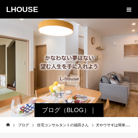
LHOUSE
ブログ（BLOG）｜
諏訪・松本の工務店
ブログ
住宅コンサルタントの福田さん
犬やウサギは簡単に出来る 10年ぶりに行ったバルーンアートがオススメ
エルハウス