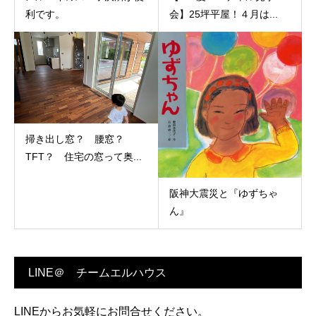
利です。
会】25坪平屋！４月は...
掃き出し窓？ 腰窓？
TFT？ 住宅の窓って奥...
阪神大震災と『ゆずちゃ
ん』
LINE＠ チームエルハウス
LINEからお気軽にお問合せください。