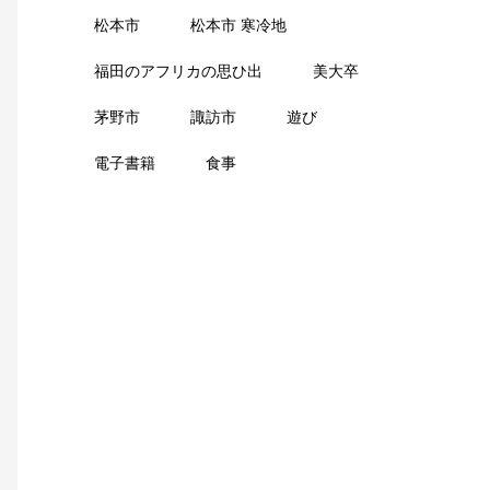
松本市
松本市 寒冷地
福田のアフリカの思ひ出
美大卒
茅野市
諏訪市
遊び
電子書籍
食事