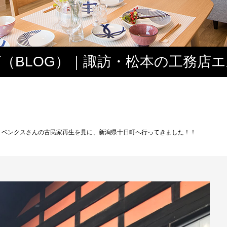
（BLOG）｜諏訪・松本の工務店
ス
・ベンクスさんの古民家再生を見に、新潟県十日町へ行ってきました！！