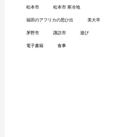
松本市
松本市 寒冷地
福田のアフリカの思ひ出
美大卒
茅野市
諏訪市
遊び
電子書籍
食事