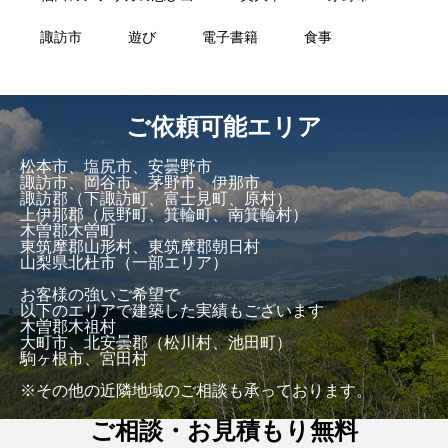
諏訪市
遊び
電子書籍
食事
ご依頼可能エリア
松本市、塩尻市、安曇野市
諏訪市、岡谷市、茅野市、伊那市
諏訪郡（下諏訪町、富士見町、原村）
上伊那郡（辰野町、箕輪町、南箕輪村）
木曽郡木曽町
東筑摩郡山形村、東筑摩郡朝日村
山梨県北杜市（一部エリア）
お客様の強いご希望で
以下のエリアで建築した実績もございます
木曽郡木祖村
大町市、北安曇郡（松川村、池田町）
駒ヶ根市、宮田村
※その他の近隣地域のご相談も承っております。
ご相談・お見積もり無料