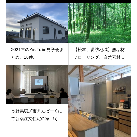
2021年のYouTube見学会ま
【松本、諏訪地域】無垢材
とめ。10件...
フローリング、自然素材...
長野県塩尻市えんぱーくに
て新築注文住宅の家づく...