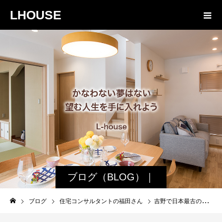
LHOUSE
ブログ（BLOG）｜
諏訪・松本の工務店
ブログ
住宅コンサルタントの福田さん
吉野で日本最古の書院建築、吉水神社を見る
エルハウス