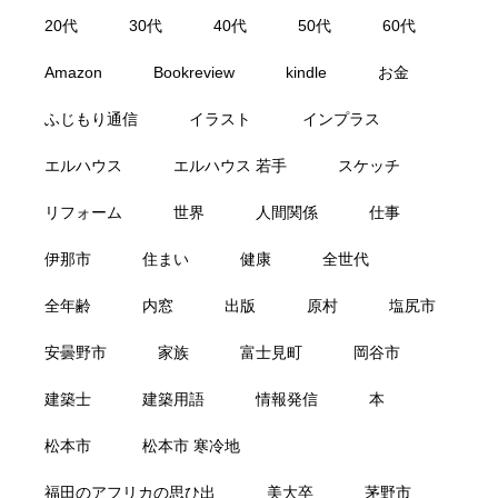
20代
30代
40代
50代
60代
Amazon
Bookreview
kindle
お金
ふじもり通信
イラスト
インプラス
エルハウス
エルハウス 若手
スケッチ
リフォーム
世界
人間関係
仕事
伊那市
住まい
健康
全世代
全年齢
内窓
出版
原村
塩尻市
安曇野市
家族
富士見町
岡谷市
建築士
建築用語
情報発信
本
松本市
松本市 寒冷地
福田のアフリカの思ひ出
美大卒
茅野市