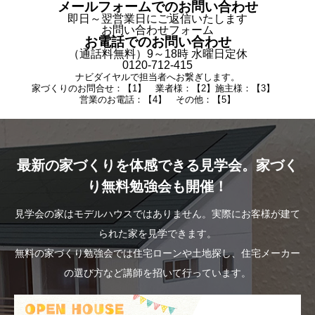
メールフォームでのお問い合わせ
即日～翌営業日にご返信いたします
お問い合わせフォーム
お電話でのお問い合わせ
（通話料無料）9～18時 水曜日定休
0120-712-415
ナビダイヤルで担当者へお繋ぎします。
家づくりのお問合せ：【1】 業者様：【2】施主様：【3】
営業のお電話：【4】 その他：【5】
最新の家づくりを体感できる見学会。家づく
り無料勉強会も開催！
見学会の家はモデルハウスではありません。実際にお客様が建て
られた家を見学できます。
無料の家づくり勉強会では住宅ローンや土地探し、住宅メーカー
の選び方など講師を招いて行っています。