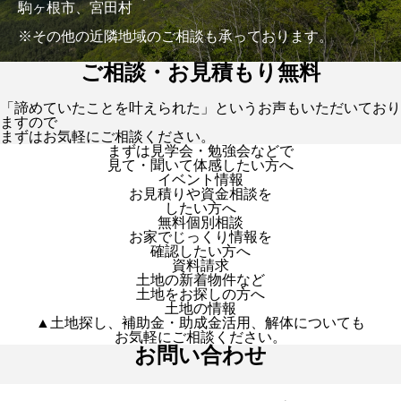
駒ヶ根市、宮田村
※その他の近隣地域のご相談も承っております。
ご相談・お見積もり無料
「諦めていたことを叶えられた」というお声もいただいており
ますので
まずはお気軽にご相談ください。
まずは見学会・勉強会などで
見て・聞いて体感したい方へ
イベント情報
お見積りや資金相談を
したい方へ
無料個別相談
お家でじっくり情報を
確認したい方へ
資料請求
土地の新着物件など
土地をお探しの方へ
土地の情報
▲土地探し、補助金・助成金活用、解体についても
お気軽にご相談ください。
お問い合わせ