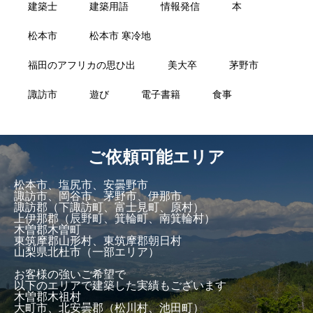
建築士
建築用語
情報発信
本
松本市
松本市 寒冷地
福田のアフリカの思ひ出
美大卒
茅野市
諏訪市
遊び
電子書籍
食事
ご依頼可能エリア
松本市、塩尻市、安曇野市
諏訪市、岡谷市、茅野市、伊那市
諏訪郡（下諏訪町、富士見町、原村）
上伊那郡（辰野町、箕輪町、南箕輪村）
木曽郡木曽町
東筑摩郡山形村、東筑摩郡朝日村
山梨県北杜市（一部エリア）
お客様の強いご希望で
以下のエリアで建築した実績もございます
木曽郡木祖村
大町市、北安曇郡（松川村、池田町）