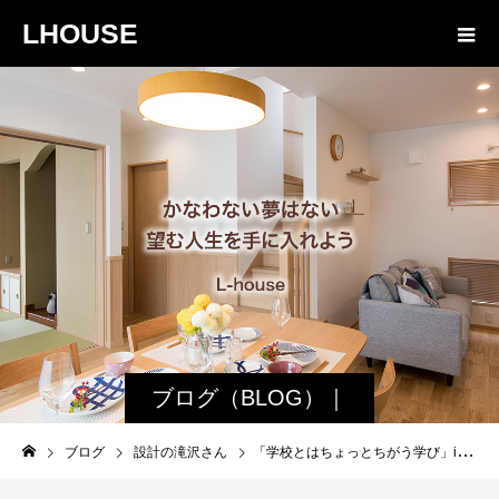
LHOUSE
ブログ（BLOG）｜
諏訪・松本の工務店
ブログ
設計の滝沢さん
「学校とはちょっとちがう学び」inえんぱーく
エルハウス