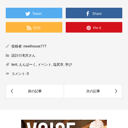
Tweet
Share
RSS
Pin it
投稿者:
newlhouse777
設計の滝沢さん
tent
,
えんぱーく
,
イベント
,
塩尻市
,
学び
コメント:
0