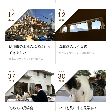
NOV
NOV
14
12
2019
2019
伊那市の上棟の現場に行っ
風景画のような窓
てきました
住宅コンサルタントの福田さん
住宅コンサルタントの福田さん
NOV
OCT
07
30
2019
2019
初めての見学会
ネコも見に来る見学会！