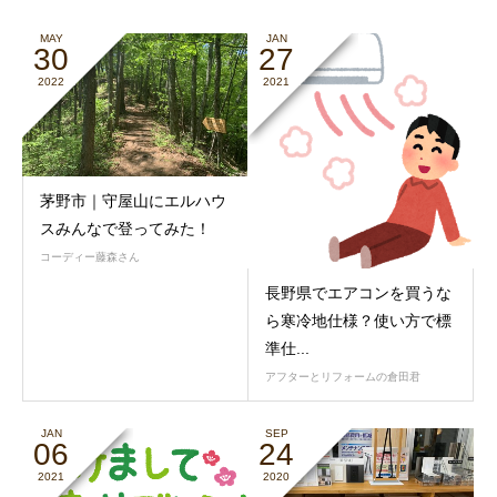
MAY
JAN
30
27
2022
2021
茅野市｜守屋山にエルハウ
スみんなで登ってみた！
コーディー藤森さん
長野県でエアコンを買うな
ら寒冷地仕様？使い方で標
準仕...
アフターとリフォームの倉田君
JAN
SEP
06
24
2021
2020