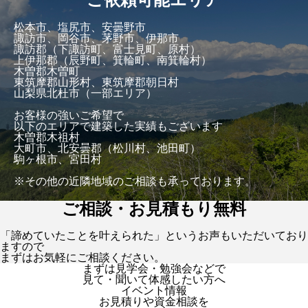
松本市、塩尻市、安曇野市
諏訪市、岡谷市、茅野市、伊那市
諏訪郡（下諏訪町、富士見町、原村）
上伊那郡（辰野町、箕輪町、南箕輪村）
木曽郡木曽町
東筑摩郡山形村、東筑摩郡朝日村
山梨県北杜市（一部エリア）
お客様の強いご希望で
以下のエリアで建築した実績もございます
木曽郡木祖村
大町市、北安曇郡（松川村、池田町）
駒ヶ根市、宮田村
※その他の近隣地域のご相談も承っております。
ご相談・お見積もり無料
「諦めていたことを叶えられた」というお声もいただいており
ますので
まずはお気軽にご相談ください。
まずは見学会・勉強会などで
見て・聞いて体感したい方へ
イベント情報
お見積りや資金相談を