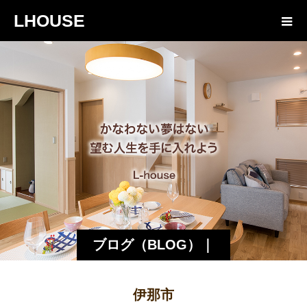
LHOUSE
ブログ（BLOG）｜
諏訪・松本の工務店
伊那市
エルハウス