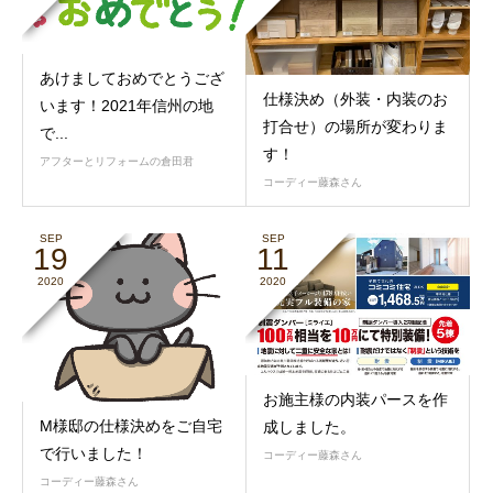
あけましておめでとうござ
仕様決め（外装・内装のお
います！2021年信州の地
打合せ）の場所が変わりま
で...
す！
アフターとリフォームの倉田君
コーディー藤森さん
SEP
SEP
19
11
2020
2020
お施主様の内装パースを作
M様邸の仕様決めをご自宅
成しました。
で行いました！
コーディー藤森さん
コーディー藤森さん