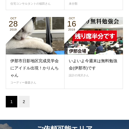
住宅コンサルタントの福田さん
未分類
OCT
OCT
28
16
2019
2019
伊那市日影地区完成見学会
いよいよ今週末は無料勉強
にアイドル出現！かりんち
会(伊那市)です
ゃん
設計の滝沢さん
コーディー藤森さん
1
2
ご依頼可能エリア