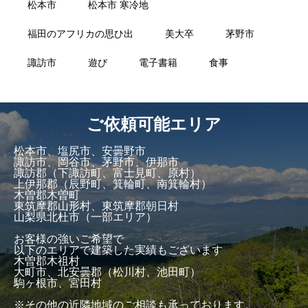
松本市
松本市 寒冷地
福田のアフリカの思ひ出
美大卒
茅野市
諏訪市
遊び
電子書籍
食事
ご依頼可能エリア
松本市、塩尻市、安曇野市
諏訪市、岡谷市、茅野市、伊那市
諏訪郡（下諏訪町、富士見町、原村）
上伊那郡（辰野町、箕輪町、南箕輪村）
木曽郡木曽町
東筑摩郡山形村、東筑摩郡朝日村
山梨県北杜市（一部エリア）
お客様の強いご希望で
以下のエリアで建築した実績もございます
木曽郡木祖村
大町市、北安曇郡（松川村、池田町）
駒ヶ根市、宮田村
※その他の近隣地域のご相談も承っております。