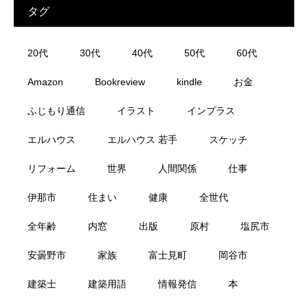
タグ
20代
30代
40代
50代
60代
Amazon
Bookreview
kindle
お金
ふじもり通信
イラスト
インプラス
エルハウス
エルハウス 若手
スケッチ
リフォーム
世界
人間関係
仕事
伊那市
住まい
健康
全世代
全年齢
内窓
出版
原村
塩尻市
安曇野市
家族
富士見町
岡谷市
建築士
建築用語
情報発信
本