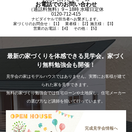
お電話でのお問い合わせ
（通話料無料）9～18時 水曜日定休
0120-712-415
ナビダイヤルで担当者へお繋ぎします。
家づくりのお問合せ：【1】 業者様：【2】施主様：【3】
営業のお電話：【4】 その他：【5】
最新の家づくりを体感できる見学会。家づく
り無料勉強会も開催！
見学会の家はモデルハウスではありません。実際にお客様が建て
られた家を見学できます。
無料の家づくり勉強会では住宅ローンや土地探し、住宅メーカー
の選び方など講師を招いて行っています。
完成見学会情報へ