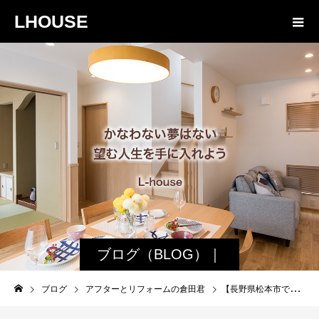
LHOUSE
ブログ（BLOG）｜
諏訪・松本の工務店
ブログ
アフターとリフォームの倉田君
【長野県松本市で鉢の巣を駆除】やっぱり鉢退治にはアース「ハチアブ、マグナムジェット」がおすすめ
エルハウス