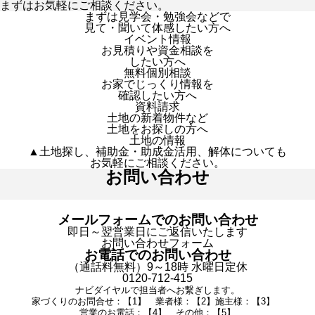
まずはお気軽にご相談ください。
まずは見学会・勉強会などで
見て・聞いて体感したい方へ
イベント情報
お見積りや資金相談を
したい方へ
無料個別相談
お家でじっくり情報を
確認したい方へ
資料請求
土地の新着物件など
土地をお探しの方へ
土地の情報
▲土地探し、補助金・助成金活用、解体についても
お気軽にご相談ください。
お問い合わせ
メールフォームでのお問い合わせ
即日～翌営業日にご返信いたします
お問い合わせフォーム
お電話でのお問い合わせ
（通話料無料）9～18時 水曜日定休
0120-712-415
ナビダイヤルで担当者へお繋ぎします。
家づくりのお問合せ：【1】 業者様：【2】施主様：【3】
営業のお電話：【4】 その他：【5】