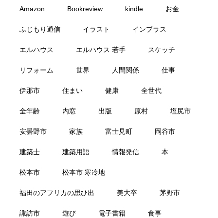
Amazon
Bookreview
kindle
お金
ふじもり通信
イラスト
インプラス
エルハウス
エルハウス 若手
スケッチ
リフォーム
世界
人間関係
仕事
伊那市
住まい
健康
全世代
全年齢
内窓
出版
原村
塩尻市
安曇野市
家族
富士見町
岡谷市
建築士
建築用語
情報発信
本
松本市
松本市 寒冷地
福田のアフリカの思ひ出
美大卒
茅野市
諏訪市
遊び
電子書籍
食事