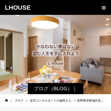
LHOUSE
ブログ（BLOG）｜
諏訪・松本の工務店
ブログ
住宅コンサルタントの福田さん
長野県伊那地区辰野町でサイクリングガイドでした
エルハウス