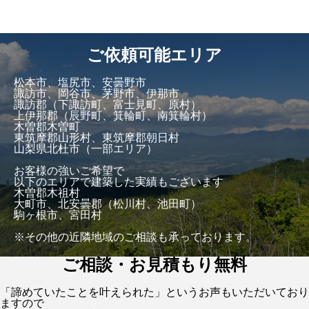
ご依頼可能エリア
松本市、塩尻市、安曇野市
諏訪市、岡谷市、茅野市、伊那市
諏訪郡（下諏訪町、富士見町、原村）
上伊那郡（辰野町、箕輪町、南箕輪村）
木曽郡木曽町
東筑摩郡山形村、東筑摩郡朝日村
山梨県北杜市（一部エリア）
お客様の強いご希望で
以下のエリアで建築した実績もございます
木曽郡木祖村
大町市、北安曇郡（松川村、池田町）
駒ヶ根市、宮田村
※その他の近隣地域のご相談も承っております。
ご相談・お見積もり無料
「諦めていたことを叶えられた」というお声もいただいており
ますので