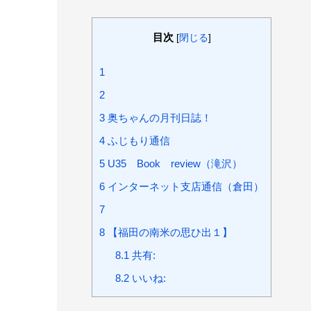
目次
[
閉じる
]
1
2
3
奥ちゃんの月刊日誌！
4
ふじもり通信
5
U35 Book review（滝沢）
6
インターネット支店通信（倉田）
7
8
【福田の南米の思ひ出１】
8.1
共有:
8.2
いいね: