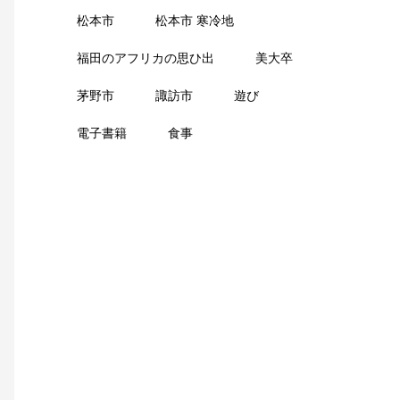
松本市
松本市 寒冷地
福田のアフリカの思ひ出
美大卒
茅野市
諏訪市
遊び
電子書籍
食事