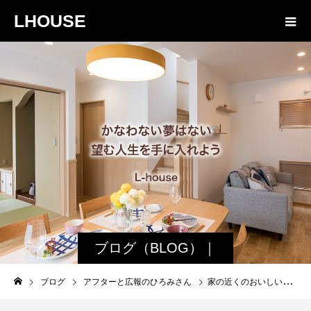
LHOUSE
ブログ（BLOG）｜
諏訪・松本の工務店
ブログ
アフターと広報のひろみさん
家の近くのおいしい！！パン屋さん【穂の花_HONOKA】
エルハウス