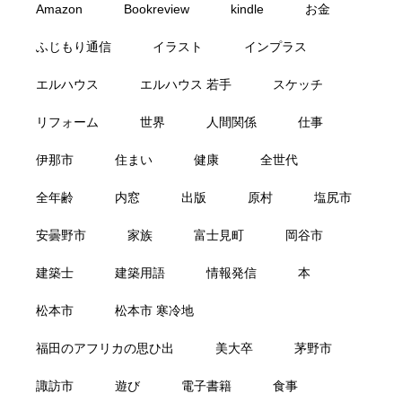
Amazon
Bookreview
kindle
お金
ふじもり通信
イラスト
インプラス
エルハウス
エルハウス 若手
スケッチ
リフォーム
世界
人間関係
仕事
伊那市
住まい
健康
全世代
全年齢
内窓
出版
原村
塩尻市
安曇野市
家族
富士見町
岡谷市
建築士
建築用語
情報発信
本
松本市
松本市 寒冷地
福田のアフリカの思ひ出
美大卒
茅野市
諏訪市
遊び
電子書籍
食事