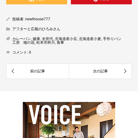
投稿者:
newlhouse777
アフターと広報のひろみさん
カレーパン
,
健康
,
全世代
,
北海道産小豆
,
北海道産小麦
,
手作りパン
工房 穂の花
,
松本市梓川
,
食事
コメント:
0