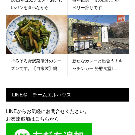
2021年ぱんフェス！おいし
毎年恒例 海の日のブルー
いパンを食べながら...
ベリー狩りです！
そろそろ野沢菜漬けのシー
新たなカレーと出合う！キ
ズンです。【自家製】簡...
ッチンカー 発酵食堂T...
LINE＠ チームエルハウス
LINEからお気軽にお問合せください。
お友達追加はこちらから