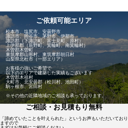
ご依頼可能エリア
松本市、塩尻市、安曇野市
諏訪市、岡谷市、茅野市、伊那市
諏訪郡（下諏訪町、富士見町、原村）
上伊那郡（辰野町、箕輪町、南箕輪村）
木曽郡木曽町
東筑摩郡山形村、東筑摩郡朝日村
山梨県北杜市（一部エリア）
お客様の強いご希望で
以下のエリアで建築した実績もございます
木曽郡木祖村
大町市、北安曇郡（松川村、池田町）
駒ヶ根市、宮田村
※その他の近隣地域のご相談も承っております。
ご相談・お見積もり無料
「諦めていたことを叶えられた」というお声もいただいており
ますので
まずはお気軽にご相談ください。