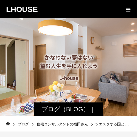
LHOUSE
ブログ（BLOG）｜
諏訪・松本の工務店
ブログ
住宅コンサルタントの福田さん
シエスタする国と僕が旅人になっていった時代【福田の南米の思ひ出4】
エルハウス