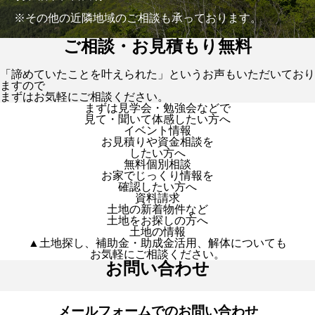
※その他の近隣地域のご相談も承っております。
ご相談・お見積もり無料
「諦めていたことを叶えられた」というお声もいただいており
ますので
まずはお気軽にご相談ください。
まずは見学会・勉強会などで
見て・聞いて体感したい方へ
イベント情報
お見積りや資金相談を
したい方へ
無料個別相談
お家でじっくり情報を
確認したい方へ
資料請求
土地の新着物件など
土地をお探しの方へ
土地の情報
▲土地探し、補助金・助成金活用、解体についても
お気軽にご相談ください。
お問い合わせ
メールフォームでのお問い合わせ