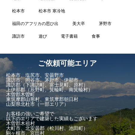
松本市
松本市 寒冷地
福田のアフリカの思ひ出
美大卒
茅野市
諏訪市
遊び
電子書籍
食事
ご依頼可能エリア
松本市、塩尻市、安曇野市
諏訪市、岡谷市、茅野市、伊那市
諏訪郡（下諏訪町、富士見町、原村）
上伊那郡（辰野町、箕輪町、南箕輪村）
木曽郡木曽町
東筑摩郡山形村、東筑摩郡朝日村
山梨県北杜市（一部エリア）
お客様の強いご希望で
以下のエリアで建築した実績もございます
木曽郡木祖村
大町市、北安曇郡（松川村、池田町）
駒ヶ根市、宮田村