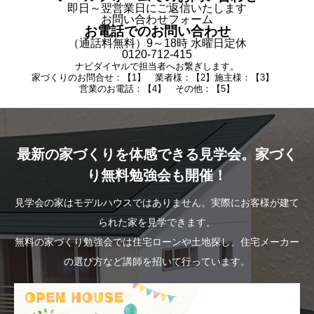
即日～翌営業日にご返信いたします
お問い合わせフォーム
お電話でのお問い合わせ
（通話料無料）9～18時 水曜日定休
0120-712-415
ナビダイヤルで担当者へお繋ぎします。
家づくりのお問合せ：【1】 業者様：【2】施主様：【3】
営業のお電話：【4】 その他：【5】
最新の家づくりを体感できる見学会。家づく
り無料勉強会も開催！
見学会の家はモデルハウスではありません。実際にお客様が建て
られた家を見学できます。
無料の家づくり勉強会では住宅ローンや土地探し、住宅メーカー
の選び方など講師を招いて行っています。