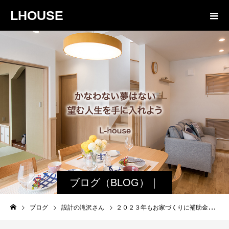
LHOUSE
ブログ（BLOG）｜
諏訪・松本の工務店
ブログ
設計の滝沢さん
２０２３年もお家づくりに補助金を活用しましょう
エルハウス