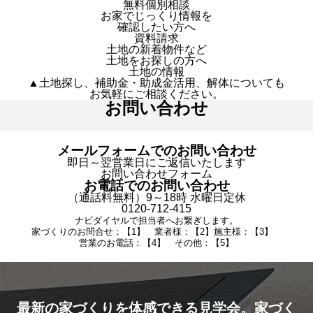
無料個別相談
お家でじっくり情報を
確認したい方へ
資料請求
土地の新着物件など
土地をお探しの方へ
土地の情報
▲土地探し、補助金・助成金活用、解体についても
お気軽にご相談ください。
お問い合わせ
メールフォームでのお問い合わせ
即日～翌営業日にご返信いたします
お問い合わせフォーム
お電話でのお問い合わせ
（通話料無料）9～18時 水曜日定休
0120-712-415
ナビダイヤルで担当者へお繋ぎします。
家づくりのお問合せ：【1】 業者様：【2】施主様：【3】
営業のお電話：【4】 その他：【5】
最新の家づくりを体感できる見学会。家づく