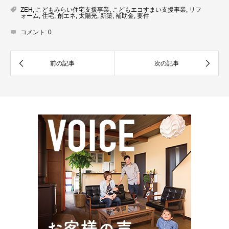
ZEH
,
こどもみらい住宅支援事業
,
こどもエコすまい支援事業
,
リフ
ォーム
,
住宅
,
創エネ
,
太陽光
,
新築
,
補助金
,
要件
コメント:
0