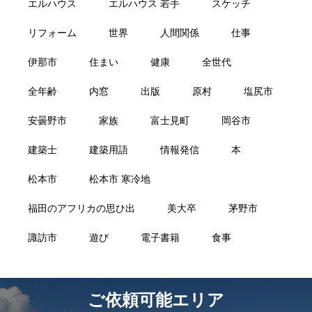
エルハウス
エルハウス 若手
スケッチ
リフォーム
世界
人間関係
仕事
伊那市
住まい
健康
全世代
全年齢
内窓
出版
原村
塩尻市
安曇野市
家族
富士見町
岡谷市
建築士
建築用語
情報発信
本
松本市
松本市 寒冷地
福田のアフリカの思ひ出
美大卒
茅野市
諏訪市
遊び
電子書籍
食事
ご依頼可能エリア