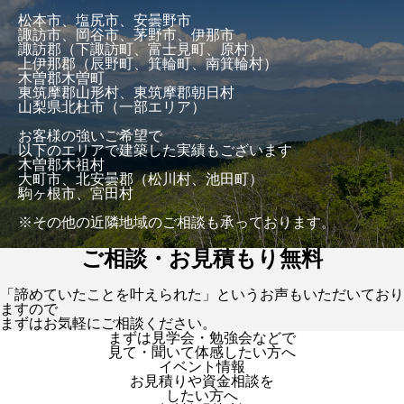
松本市、塩尻市、安曇野市
諏訪市、岡谷市、茅野市、伊那市
諏訪郡（下諏訪町、富士見町、原村）
上伊那郡（辰野町、箕輪町、南箕輪村）
木曽郡木曽町
東筑摩郡山形村、東筑摩郡朝日村
山梨県北杜市（一部エリア）
お客様の強いご希望で
以下のエリアで建築した実績もございます
木曽郡木祖村
大町市、北安曇郡（松川村、池田町）
駒ヶ根市、宮田村
※その他の近隣地域のご相談も承っております。
ご相談・お見積もり無料
「諦めていたことを叶えられた」というお声もいただいており
ますので
まずはお気軽にご相談ください。
まずは見学会・勉強会などで
見て・聞いて体感したい方へ
イベント情報
お見積りや資金相談を
したい方へ