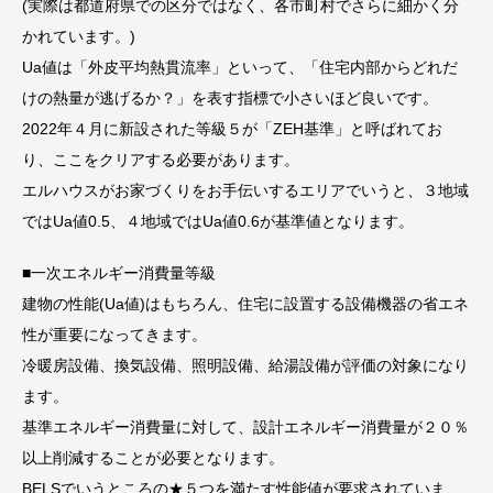
(実際は都道府県での区分ではなく、各市町村でさらに細かく分
かれています。)
Ua値は「外皮平均熱貫流率」といって、「住宅内部からどれだ
けの熱量が逃げるか？」を表す指標で小さいほど良いです。
2022年４月に新設された等級５が「ZEH基準」と呼ばれてお
り、ここをクリアする必要があります。
エルハウスがお家づくりをお手伝いするエリアでいうと、３地域
ではUa値0.5、４地域ではUa値0.6が基準値となります。
■一次エネルギー消費量等級
建物の性能(Ua値)はもちろん、住宅に設置する設備機器の省エネ
性が重要になってきます。
冷暖房設備、換気設備、照明設備、給湯設備が評価の対象になり
ます。
基準エネルギー消費量に対して、設計エネルギー消費量が２０％
以上削減することが必要となります。
BELSでいうところの★５つを満たす性能値が要求されていま