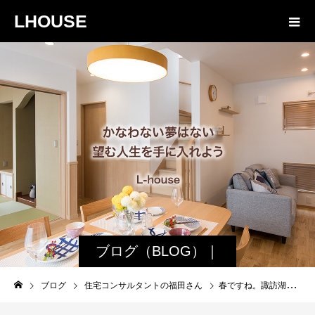
LHOUSE
ブログ（BLOG）｜
諏訪・松本の工務店
ブログ
住宅コンサルタントの福田さん
春ですね。諏訪湖や富士山や八ヶ岳や。
エルハウス