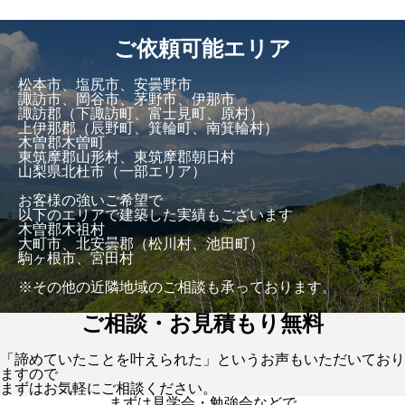
ご依頼可能エリア
松本市、塩尻市、安曇野市
諏訪市、岡谷市、茅野市、伊那市
諏訪郡（下諏訪町、富士見町、原村）
上伊那郡（辰野町、箕輪町、南箕輪村）
木曽郡木曽町
東筑摩郡山形村、東筑摩郡朝日村
山梨県北杜市（一部エリア）
お客様の強いご希望で
以下のエリアで建築した実績もございます
木曽郡木祖村
大町市、北安曇郡（松川村、池田町）
駒ヶ根市、宮田村
※その他の近隣地域のご相談も承っております。
ご相談・お見積もり無料
「諦めていたことを叶えられた」というお声もいただいており
ますので
まずはお気軽にご相談ください。
まずは見学会・勉強会などで