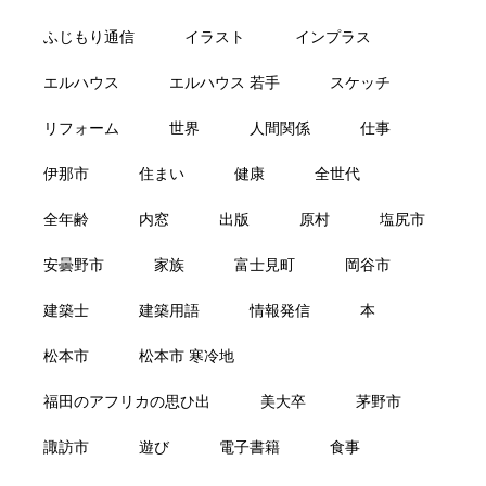
ふじもり通信
イラスト
インプラス
エルハウス
エルハウス 若手
スケッチ
リフォーム
世界
人間関係
仕事
伊那市
住まい
健康
全世代
全年齢
内窓
出版
原村
塩尻市
安曇野市
家族
富士見町
岡谷市
建築士
建築用語
情報発信
本
松本市
松本市 寒冷地
福田のアフリカの思ひ出
美大卒
茅野市
諏訪市
遊び
電子書籍
食事