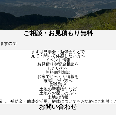
ご相談・お見積もり無料
ますので
まずは見学会・勉強会などで
見て・聞いて体感したい方へ
イベント情報
お見積りや資金相談を
したい方へ
無料個別相談
お家でじっくり情報を
確認したい方へ
資料請求
土地の新着物件など
土地をお探しの方へ
土地の情報
探し、補助金・助成金活用、解体についてもお気軽にご相談く
お問い合わせ