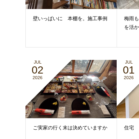
壁いっぱいに 本棚を。施工事例
梅雨も
を活か
JUL
JUL
02
01
2026
2026
ご実家の行く末は決めていますか
住宅 