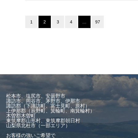
1
2
3
4
…
97
松本市、塩尻市、安曇野市
諏訪市、岡谷市、茅野市、伊那市
諏訪郡（下諏訪町、富士見町、原村）
上伊那郡（辰野町、箕輪町、南箕輪村）
木曽郡木曽町
東筑摩郡山形村、東筑摩郡朝日村
山梨県北杜市（一部エリア）
お客様の強いご希望で