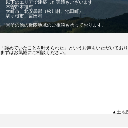
以下のエリアで建築した実績もございます
木曽郡木祖村
大町市、北安曇郡（松川村、池田町）
駒ヶ根市、宮田村
※その他の近隣地域のご相談も承っております。
「諦めていたことを叶えられた」というお声もいただいており
まずはお気軽にご相談ください。
▲土地