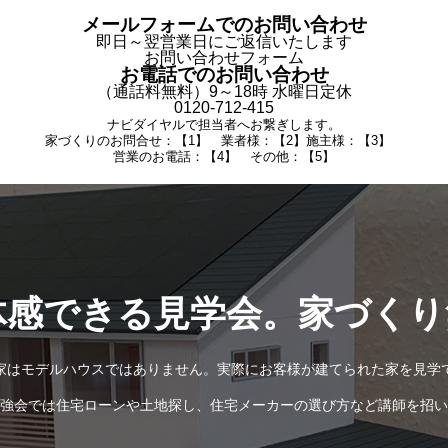
メールフォームでのお問い合わせ
即日～翌営業日にご返信いたします
お問い合わせフォーム
お電話でのお問い合わせ
（通話料無料）9～18時 水曜日定休
0120-712-415
ナビダイヤルで担当者へお繋ぎします。
家づくりのお問合せ：【1】 業者様：【2】施主様：【3】
営業のお電話：【4】 その他：【5】
体感できる見学会。家づくり
家はモデルハウスではありません。実際にお客様が建てられた家を見学
強会では住宅ローンや土地探し、住宅メーカーの選び方など講師を招い