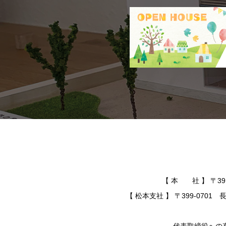
【 本 社 】 〒391-
【 松本支社 】 〒399-0701 長
代表取締役への直通