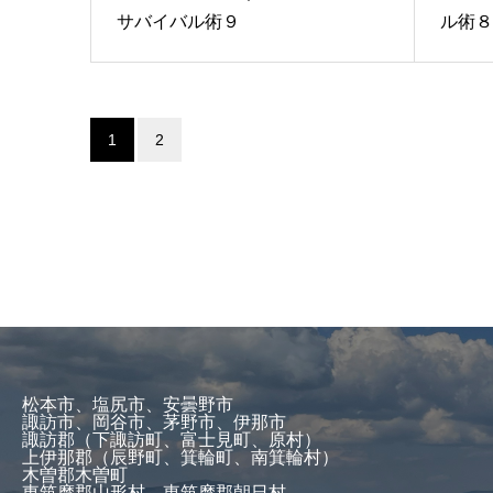
サバイバル術９
ル術８
1
2
松本市、塩尻市、安曇野市
諏訪市、岡谷市、茅野市、伊那市
諏訪郡（下諏訪町、富士見町、原村）
上伊那郡（辰野町、箕輪町、南箕輪村）
木曽郡木曽町
東筑摩郡山形村、東筑摩郡朝日村