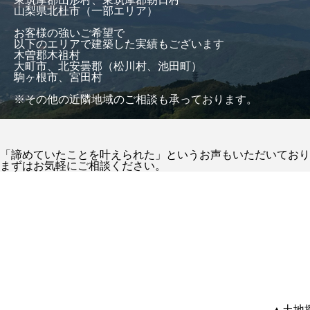
山梨県北杜市（一部エリア）
お客様の強いご希望で
以下のエリアで建築した実績もございます
木曽郡木祖村
大町市、北安曇郡（松川村、池田町）
駒ヶ根市、宮田村
※その他の近隣地域のご相談も承っております。
「諦めていたことを叶えられた」というお声もいただいており
まずはお気軽にご相談ください。
▲土地