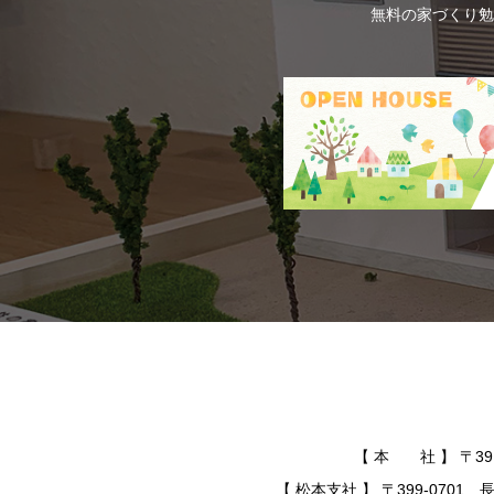
無料の家づくり勉
【 本 社 】 〒391-
【 松本支社 】 〒399-0701 長