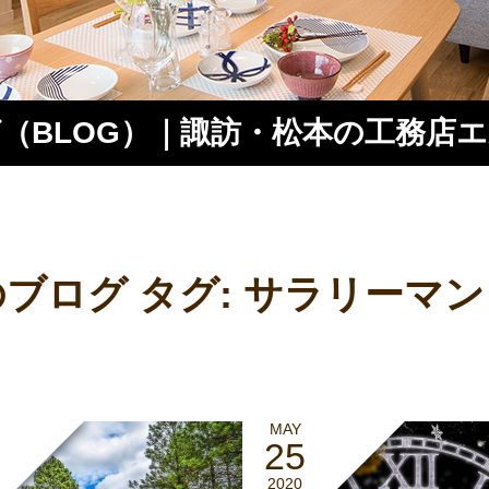
（BLOG）｜諏訪・松本の工務店
ス
ブログ タグ:
サラリーマン
MAY
25
2020