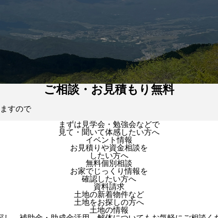
ご相談・お見積もり無料
ますので
まずは見学会・勉強会などで
見て・聞いて体感したい方へ
イベント情報
お見積りや資金相談を
したい方へ
無料個別相談
お家でじっくり情報を
確認したい方へ
資料請求
土地の新着物件など
土地をお探しの方へ
土地の情報
探し、補助金・助成金活用、解体についてもお気軽にご相談く