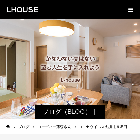
LHOUSE
ブログ（BLOG）｜
諏訪・松本の工務店
ブログ
コーディー藤森さん
コロナウイルス支援【長野日報】さん掲載の手作りマスク作ってみませんか？｜エルハウス
エルハウス