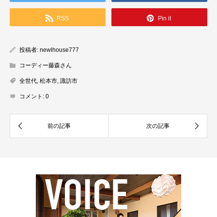
RSS
Pin it
投稿者:
newlhouse777
コーディー藤森さん
全世代
,
松本市
,
諏訪市
コメント:
0