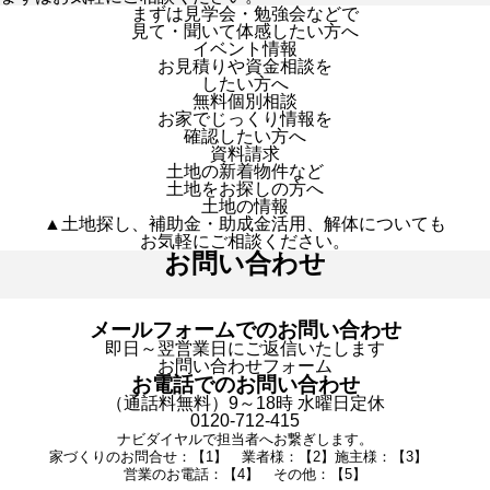
まずは見学会・勉強会などで
見て・聞いて体感したい方へ
イベント情報
お見積りや資金相談を
したい方へ
無料個別相談
お家でじっくり情報を
確認したい方へ
資料請求
土地の新着物件など
土地をお探しの方へ
土地の情報
▲土地探し、補助金・助成金活用、解体についても
お気軽にご相談ください。
お問い合わせ
メールフォームでのお問い合わせ
即日～翌営業日にご返信いたします
お問い合わせフォーム
お電話でのお問い合わせ
（通話料無料）9～18時 水曜日定休
0120-712-415
ナビダイヤルで担当者へお繋ぎします。
家づくりのお問合せ：【1】 業者様：【2】施主様：【3】
営業のお電話：【4】 その他：【5】