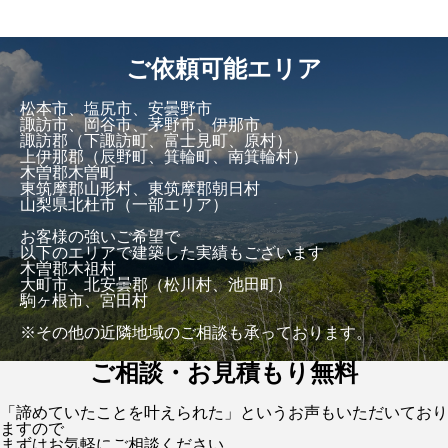
ご依頼可能エリア
松本市、塩尻市、安曇野市
諏訪市、岡谷市、茅野市、伊那市
諏訪郡（下諏訪町、富士見町、原村）
上伊那郡（辰野町、箕輪町、南箕輪村）
木曽郡木曽町
東筑摩郡山形村、東筑摩郡朝日村
山梨県北杜市（一部エリア）
お客様の強いご希望で
以下のエリアで建築した実績もございます
木曽郡木祖村
大町市、北安曇郡（松川村、池田町）
駒ヶ根市、宮田村
※その他の近隣地域のご相談も承っております。
ご相談・お見積もり無料
「諦めていたことを叶えられた」というお声もいただいており
ますので
まずはお気軽にご相談ください。