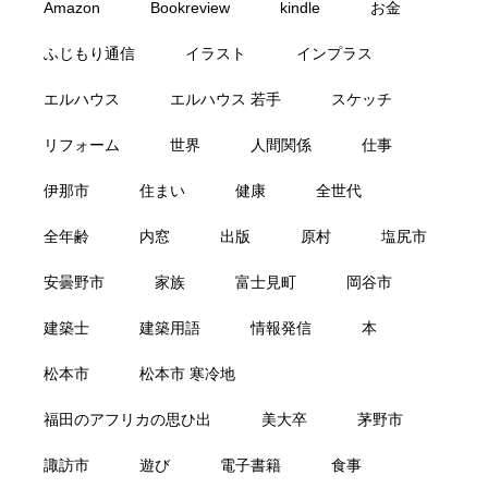
Amazon
Bookreview
kindle
お金
ふじもり通信
イラスト
インプラス
エルハウス
エルハウス 若手
スケッチ
リフォーム
世界
人間関係
仕事
伊那市
住まい
健康
全世代
全年齢
内窓
出版
原村
塩尻市
安曇野市
家族
富士見町
岡谷市
建築士
建築用語
情報発信
本
松本市
松本市 寒冷地
福田のアフリカの思ひ出
美大卒
茅野市
諏訪市
遊び
電子書籍
食事