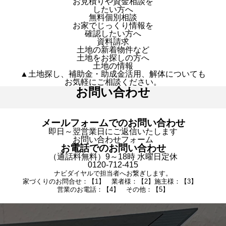
お見積りや資金相談を
したい方へ
無料個別相談
お家でじっくり情報を
確認したい方へ
資料請求
土地の新着物件など
土地をお探しの方へ
土地の情報
▲土地探し、補助金・助成金活用、解体についても
お気軽にご相談ください。
お問い合わせ
メールフォームでのお問い合わせ
即日～翌営業日にご返信いたします
お問い合わせフォーム
お電話でのお問い合わせ
（通話料無料）9～18時 水曜日定休
0120-712-415
ナビダイヤルで担当者へお繋ぎします。
家づくりのお問合せ：【1】 業者様：【2】施主様：【3】
営業のお電話：【4】 その他：【5】