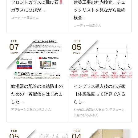
フロントガラスに飛び石
建築工事の社内検査、チェ
ガラスにひびが...
ックリストを見ながら最終
検査...
コーディー藤森さん
コーディー藤森さん
FEB
FEB
07
05
2022
2022
給湯器の配管の凍結防止の
インプラス導入後のわが家
ための一斉配信をはじめま
【体感温度って計算できる
した...
らし...
アフターと広報のひろみさん
わが家に内窓が入るまで
,
アフターと
広報のひろみさん
FEB
FEB
05
04