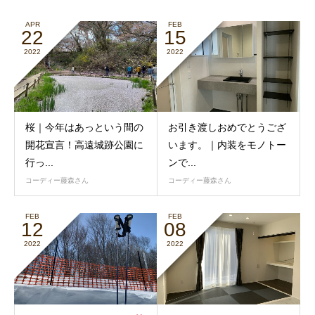
APR
FEB
22
15
2022
2022
桜｜今年はあっという間の
お引き渡しおめでとうござ
開花宣言！高遠城跡公園に
います。｜内装をモノトー
行っ...
ンで...
コーディー藤森さん
コーディー藤森さん
FEB
FEB
12
08
2022
2022