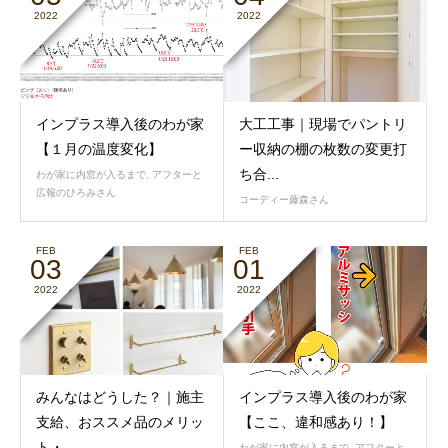
2022
2022
インプラス導入後のわが家
大工工事｜現場でパントリ
【１月の温度変化】
ー収納の棚の枚数の変更打
ち合...
わが家に内窓が入るまで
,
アフターと
広報のひろみさん
コーディー藤森さん
FEB
FEB
03
01
2022
2022
みんなはどうした？｜施主
インプラス導入後のわが家
支給、おススメ品のメリッ
【ここ、違和感あり！】
ト・...
わが家に内窓が入るまで
,
アフターと