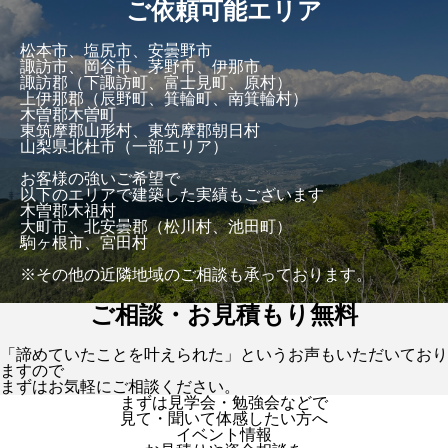
ご依頼可能エリア
松本市、塩尻市、安曇野市
諏訪市、岡谷市、茅野市、伊那市
諏訪郡（下諏訪町、富士見町、原村）
上伊那郡（辰野町、箕輪町、南箕輪村）
木曽郡木曽町
東筑摩郡山形村、東筑摩郡朝日村
山梨県北杜市（一部エリア）
お客様の強いご希望で
以下のエリアで建築した実績もございます
木曽郡木祖村
大町市、北安曇郡（松川村、池田町）
駒ヶ根市、宮田村
※その他の近隣地域のご相談も承っております。
ご相談・お見積もり無料
「諦めていたことを叶えられた」というお声もいただいており
ますので
まずはお気軽にご相談ください。
まずは見学会・勉強会などで
見て・聞いて体感したい方へ
イベント情報