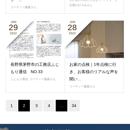
広報のひろみさん
コーディー藤森さん
JAN
JAN
29
28
2022
2022
長野県茅野市の工務店ふじ
お家の点検｜1年点検に行
もり通信 NO.33
き、お客様のリアルな声を
聞い...
ふじもり通信
,
コーディー藤森さん
コーディー藤森さん
1
2
3
4
…
34