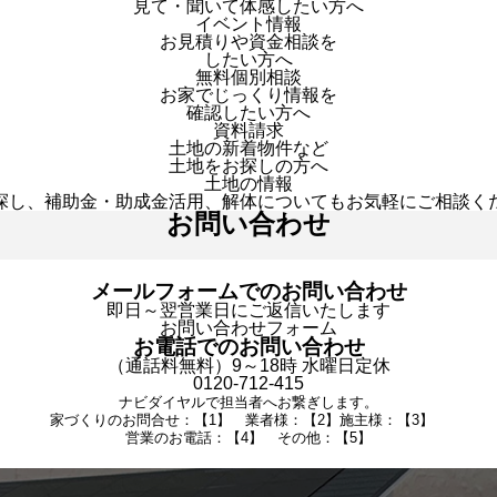
見て・聞いて体感したい方へ
イベント情報
お見積りや資金相談を
したい方へ
無料個別相談
お家でじっくり情報を
確認したい方へ
資料請求
土地の新着物件など
土地をお探しの方へ
土地の情報
探し、補助金・助成金活用、解体についてもお気軽にご相談く
お問い合わせ
メールフォームでのお問い合わせ
即日～翌営業日にご返信いたします
お問い合わせフォーム
お電話でのお問い合わせ
（通話料無料）9～18時 水曜日定休
0120-712-415
ナビダイヤルで担当者へお繋ぎします。
家づくりのお問合せ：【1】 業者様：【2】施主様：【3】
営業のお電話：【4】 その他：【5】