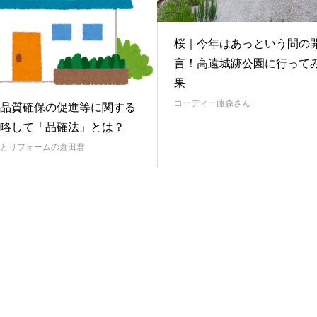
桜｜今年はあっという間の
言！高遠城跡公園に行って
果
コーディー藤森さん
品質確保の促進等に関する
略して「品確法」とは？
とリフォームの倉田君