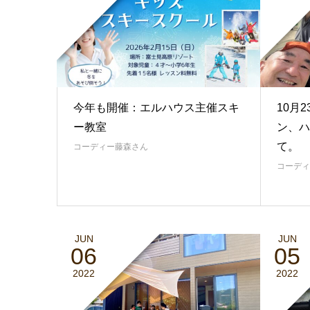
今年も開催：エルハウス主催スキ
10月
ー教室
ン、ハ
て。
コーディー藤森さん
コーディ
JUN
JUN
06
05
2022
2022