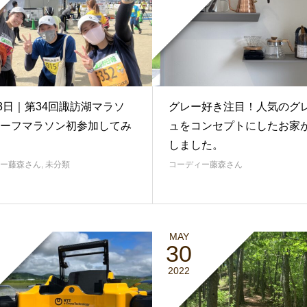
23日｜第34回諏訪湖マラソ
グレー好き注目！人気のグ
ーフマラソン初参加してみ
ュをコンセプトにしたお家
しました。
ー藤森さん
,
未分類
コーディー藤森さん
MAY
30
2022