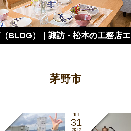
（BLOG）｜諏訪・松本の工務店
ス
茅野市
JUL
31
2022