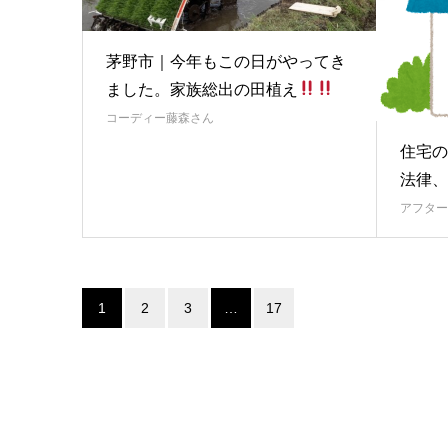
茅野市｜今年もこの日がやってき
ました。家族総出の田植え
コーディー藤森さん
住宅の
法律、
アフター
1
2
3
…
17