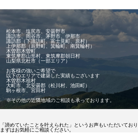
松本市、塩尻市、安曇野市
諏訪市、岡谷市、茅野市、伊那市
諏訪郡（下諏訪町、富士見町、原村）
上伊那郡（辰野町、箕輪町、南箕輪村）
木曽郡木曽町
東筑摩郡山形村、東筑摩郡朝日村
山梨県北杜市（一部エリア）
お客様の強いご希望で
以下のエリアで建築した実績もございます
木曽郡木祖村
大町市、北安曇郡（松川村、池田町）
駒ヶ根市、宮田村
※その他の近隣地域のご相談も承っております。
「諦めていたことを叶えられた」というお声もいただいており
まずはお気軽にご相談ください。