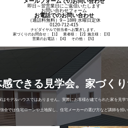
メールフォームでのお問い合わせ
即日～翌営業日にご返信いたします
お問い合わせフォーム
お電話でのお問い合わせ
（通話料無料）9～18時 水曜日定休
0120-712-415
ナビダイヤルで担当者へお繋ぎします。
家づくりのお問合せ：【1】 業者様：【2】施主様：【3】
営業のお電話：【4】 その他：【5】
体感できる見学会。家づくり
家はモデルハウスではありません。実際にお客様が建てられた家を見学
強会では住宅ローンや土地探し、住宅メーカーの選び方など講師を招い