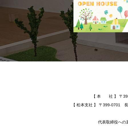
【 本 社 】 〒391-
【 松本支社 】 〒399-0701 長
代表取締役への直通