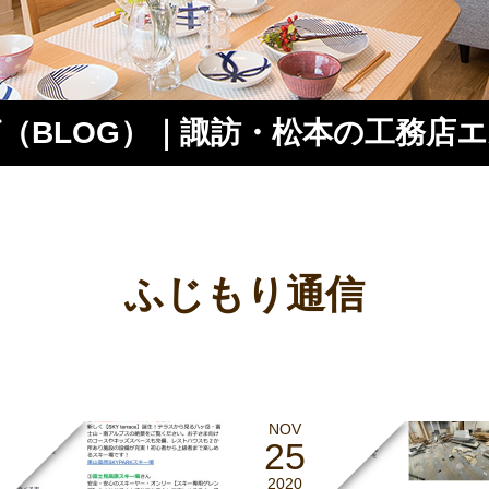
（BLOG）｜諏訪・松本の工務店
ス
ふじもり通信
NOV
25
2020