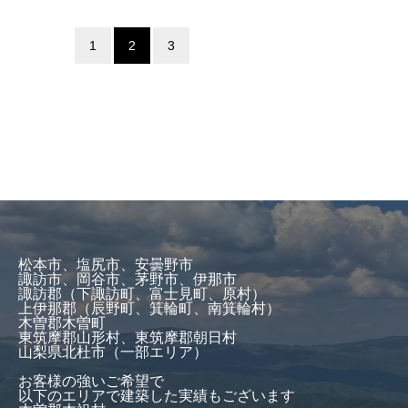
1
2
3
松本市、塩尻市、安曇野市
諏訪市、岡谷市、茅野市、伊那市
諏訪郡（下諏訪町、富士見町、原村）
上伊那郡（辰野町、箕輪町、南箕輪村）
木曽郡木曽町
東筑摩郡山形村、東筑摩郡朝日村
山梨県北杜市（一部エリア）
お客様の強いご希望で
以下のエリアで建築した実績もございます