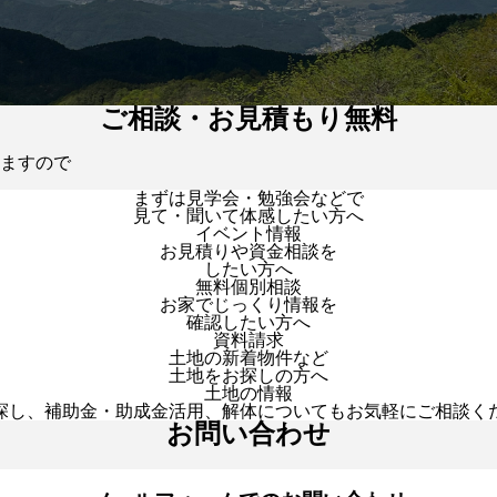
ご相談・お見積もり無料
ますので
まずは見学会・勉強会などで
見て・聞いて体感したい方へ
イベント情報
お見積りや資金相談を
したい方へ
無料個別相談
お家でじっくり情報を
確認したい方へ
資料請求
土地の新着物件など
土地をお探しの方へ
土地の情報
探し、補助金・助成金活用、解体についてもお気軽にご相談く
お問い合わせ