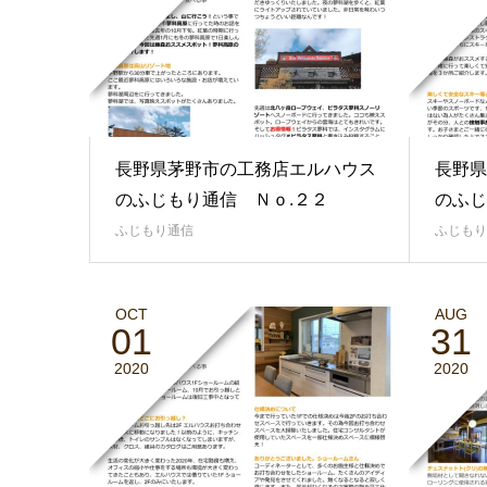
長野県茅野市の工務店エルハウス
長野県
のふじもり通信 Ｎｏ.２２
のふじ
ふじもり通信
ふじもり
OCT
AUG
01
31
2020
2020