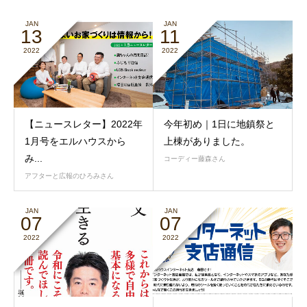
JAN
JAN
13
11
2022
2022
【ニュースレター】2022年
今年初め｜1日に地鎮祭と
1月号をエルハウスから
上棟がありました。
み...
コーディー藤森さん
アフターと広報のひろみさん
JAN
JAN
07
07
2022
2022