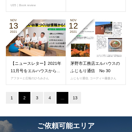
U35｜Book review
NOV
NOV
13
12
2021
2021
【ニュースレター】2021年
茅野市工務店エルハウスの
11月号をエルハウスから...
ふじもり通信 No 30
アフターと広報のひろみさん
ふじもり通信
,
コーディー藤森さん
1
2
3
4
…
13
ご依頼可能エリア