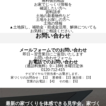
無料個別相談
お家でじっくり情報を
確認したい方へ
資料請求
土地の新着物件など
土地をお探しの方へ
土地の情報
▲土地探し、補助金・助成金活用、解体についても
お気軽にご相談ください。
お問い合わせ
メールフォームでのお問い合わせ
即日～翌営業日にご返信いたします
お問い合わせフォーム
お電話でのお問い合わせ
（通話料無料）9～18時 水曜日定休
0120-712-415
ナビダイヤルで担当者へお繋ぎします。
家づくりのお問合せ：【1】 業者様：【2】施主様：【3】
営業のお電話：【4】 その他：【5】
最新の家づくりを体感できる見学会。家づく