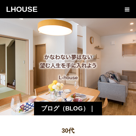
LHOUSE
ブログ（BLOG）｜
諏訪・松本の工務店
30代
エルハウス