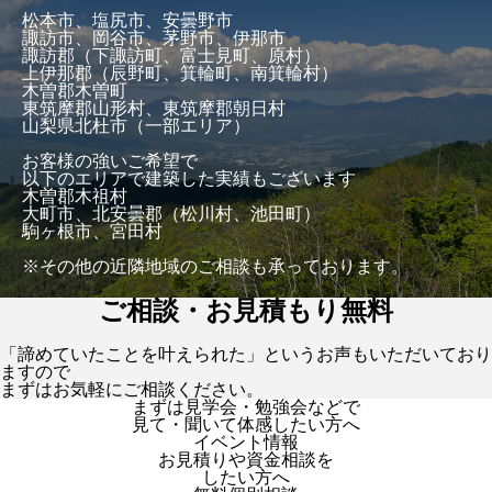
松本市、塩尻市、安曇野市
諏訪市、岡谷市、茅野市、伊那市
諏訪郡（下諏訪町、富士見町、原村）
上伊那郡（辰野町、箕輪町、南箕輪村）
木曽郡木曽町
東筑摩郡山形村、東筑摩郡朝日村
山梨県北杜市（一部エリア）
お客様の強いご希望で
以下のエリアで建築した実績もございます
木曽郡木祖村
大町市、北安曇郡（松川村、池田町）
駒ヶ根市、宮田村
※その他の近隣地域のご相談も承っております。
ご相談・お見積もり無料
「諦めていたことを叶えられた」というお声もいただいており
ますので
まずはお気軽にご相談ください。
まずは見学会・勉強会などで
見て・聞いて体感したい方へ
イベント情報
お見積りや資金相談を
したい方へ