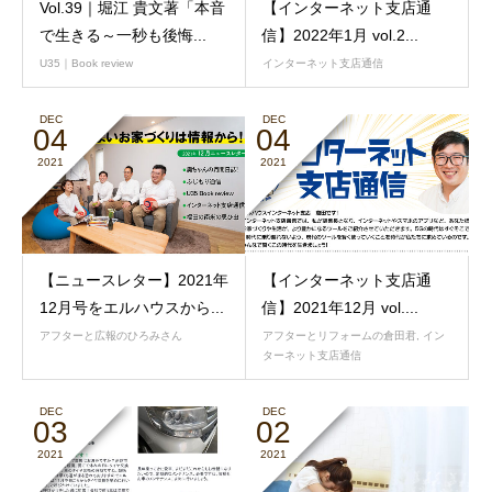
Vol.39｜堀江 貴文著「本音
【インターネット支店通
で生きる～一秒も後悔...
信】2022年1月 vol.2...
U35｜Book review
インターネット支店通信
DEC
DEC
04
04
2021
2021
【ニュースレター】2021年
【インターネット支店通
12月号をエルハウスから...
信】2021年12月 vol....
アフターと広報のひろみさん
アフターとリフォームの倉田君
,
イン
ターネット支店通信
DEC
DEC
03
02
2021
2021