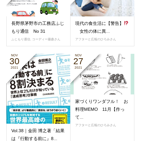
長野県茅野市の工務店ふじ
現代の食生活に【警告】
もり通信 No 31
女性の体に異...
ふじもり通信
,
コーディー藤森さん
アフターと広報のひろみさん
NOV
NOV
30
27
2021
2021
家づくりワンダフル！ お
料理MEMO 11月【作っ
て...
アフターと広報のひろみさん
Vol.38｜金田 博之著「結果
は『行動する前に』8...